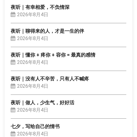
夜听｜有幸相爱，不负情深
2026年8月4日
夜听｜聊得来的人，才是一生的伴
2026年8月4日
夜听｜懂你 + 疼你 + 容你 = 最真的感情
2026年8月4日
夜听｜没有人不辛苦，只有人不喊疼
2026年8月4日
夜听｜做人，少生气，好好活
2026年8月4日
七夕，写给自己的情书
2026年8月4日