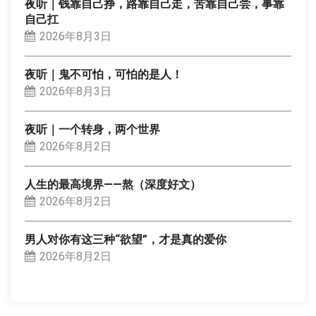
夜听｜钱靠自己挣，路靠自己走，苦靠自己尝，事靠
自己扛
2026年8月3日
夜听｜鬼不可怕，可怕的是人！
2026年8月3日
夜听｜一个转身，两个世界
2026年8月2日
人生的最高境界——熬（深度好文）
2026年8月2日
男人对你有这三种“欲望”，才是真的爱你
2026年8月2日