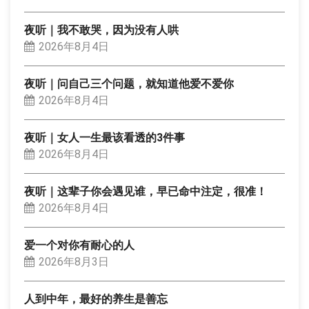
夜听｜我不敢哭，因为没有人哄
2026年8月4日
夜听｜问自己三个问题，就知道他爱不爱你
2026年8月4日
夜听｜女人一生最该看透的3件事
2026年8月4日
夜听｜这辈子你会遇见谁，早已命中注定，很准！
2026年8月4日
爱一个对你有耐心的人
2026年8月3日
人到中年，最好的养生是善忘