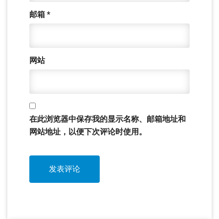
邮箱
*
网站
在此浏览器中保存我的显示名称、邮箱地址和
网站地址，以便下次评论时使用。