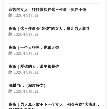
命苦的女人，往往喜欢在这三件事上执迷不悟
2026年8月5日
夜听｜这三件事会“装傻”的女人，最让男人着迷
2026年8月5日
夜听｜一个人很累，也很无奈
2026年8月5日
夜听｜爱你的人，眼里都是你
2026年8月5日
深耕自己（深度好文）
2026年8月5日
夜听｜男人真正放不下一个女人，都会有这4大表现，