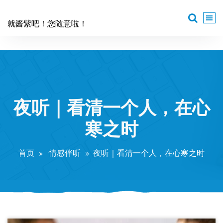
跳
至
就酱紫吧！您随意啦！
正
文
夜听｜看清一个人，在心
寒之时
首页
情感伴听
夜听｜看清一个人，在心寒之时