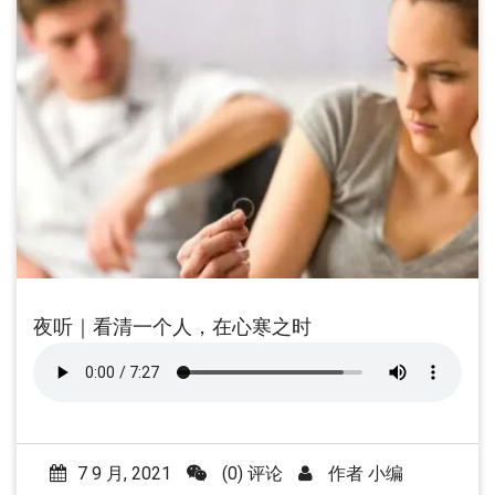
夜听｜看清一个人，在心寒之时
7 9 月, 2021
(0) 评论
作者
小编