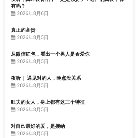
有吗？
2026年8月6日
真正的高贵
2026年8月5日
从微信红包，看出一个男人是否爱你
2026年8月5日
夜听｜ 遇见对的人，晚点没关系
2026年8月5日
旺夫的女人，身上都有这三个特征
2026年8月5日
对自己最好的爱，是接纳
2026年8月5日