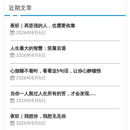
近期文章
夜听｜再坚强的人，也需要依靠
2026年8月6日
人生最大的智慧：笑着后退
2026年8月6日
心烦睡不着时，看看这5句话，让你心静顿悟
2026年8月6日
当你一人熬过人生所有的苦，才会发现……
2026年8月6日
夜听｜我想你，我想见见你
2026年8月6日