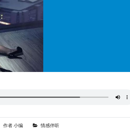
作者
小编
情感伴听