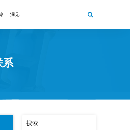
略
洞见
联系
搜索