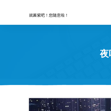
跳
至
正
就酱紫吧！您随意啦！
文
夜