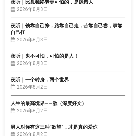
夜听｜比孤独终老更可怕的，是嫁错人
2026年8月3日
夜听｜钱靠自己挣，路靠自己走，苦靠自己尝，事靠
自己扛
2026年8月3日
夜听｜鬼不可怕，可怕的是人！
2026年8月3日
夜听｜一个转身，两个世界
2026年8月2日
人生的最高境界——熬（深度好文）
2026年8月2日
男人对你有这三种“欲望”，才是真的爱你
2026年8月2日