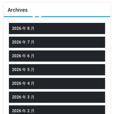
Archives
2026 年 8 月
2026 年 7 月
2026 年 6 月
2026 年 5 月
2026 年 4 月
2026 年 3 月
2026 年 2 月