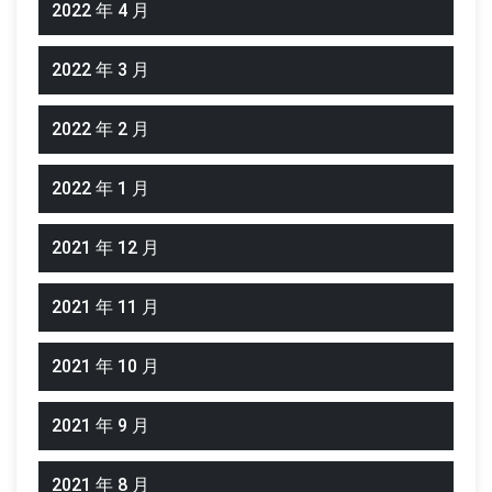
2022 年 4 月
2022 年 3 月
2022 年 2 月
2022 年 1 月
2021 年 12 月
2021 年 11 月
2021 年 10 月
2021 年 9 月
2021 年 8 月