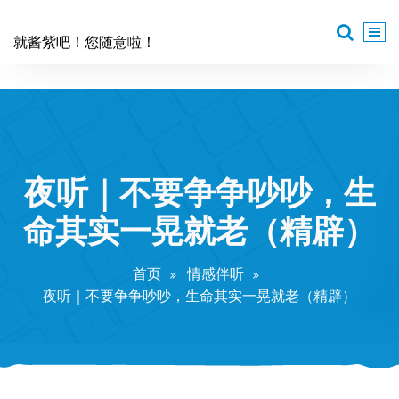
跳
至
就酱紫吧！您随意啦！
正
文
夜听｜不要争争吵吵，生
命其实一晃就老（精辟）
首页
情感伴听
夜听｜不要争争吵吵，生命其实一晃就老（精辟）