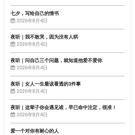
七夕，写给自己的情书
2026年8月4日
夜听｜我不敢哭，因为没有人哄
2026年8月4日
夜听｜问自己三个问题，就知道他爱不爱你
2026年8月4日
夜听｜女人一生最该看透的3件事
2026年8月4日
夜听｜这辈子你会遇见谁，早已命中注定，很准！
2026年8月4日
爱一个对你有耐心的人