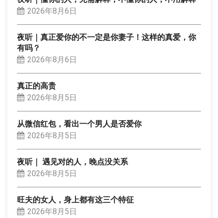
2026年8月6日
夜听｜真正爱你的不一定是你妻子！这样的真爱，你
有吗？
2026年8月6日
真正的高贵
2026年8月5日
从微信红包，看出一个男人是否爱你
2026年8月5日
夜听｜ 遇见对的人，晚点没关系
2026年8月5日
旺夫的女人，身上都有这三个特征
2026年8月5日