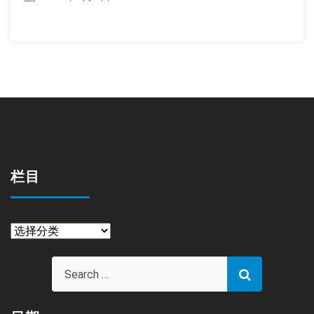
栏目
栏
目