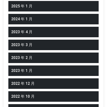
2025 年 1 月
2024 年 1 月
2023 年 4 月
2023 年 3 月
2023 年 2 月
2023 年 1 月
2022 年 12 月
2022 年 10 月