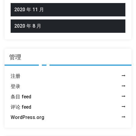
2020 年 11 月
2020 年 8 月
管理
注册
登录
条目 feed
评论 feed
WordPress.org