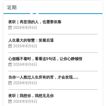
近期
夜听｜再坚强的人，也需要依靠
2026年8月6日
人生最大的智慧：笑着后退
2026年8月6日
心烦睡不着时，看看这5句话，让你心静顿悟
2026年8月6日
当你一人熬过人生所有的苦，才会发现……
2026年8月6日
夜听｜我想你，我想见见你
2026年8月6日