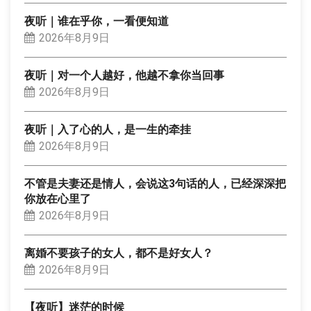
夜听｜谁在乎你，一看便知道
2026年8月9日
夜听｜对一个人越好，他越不拿你当回事
2026年8月9日
夜听｜入了心的人，是一生的牵挂
2026年8月9日
不管是夫妻还是情人，会说这3句话的人，已经深深把
你放在心里了
2026年8月9日
离婚不要孩子的女人，都不是好女人？
2026年8月9日
【夜听】迷茫的时候