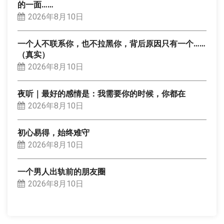
的一面……
2026年8月10日
一个人不联系你，也不拉黑你，背后原因只有一个……
（真实）
2026年8月10日
夜听｜最好的感情是：我需要你的时候，你都在
2026年8月10日
初心易得，始终难守
2026年8月10日
一个男人出轨前的朋友圈
2026年8月10日