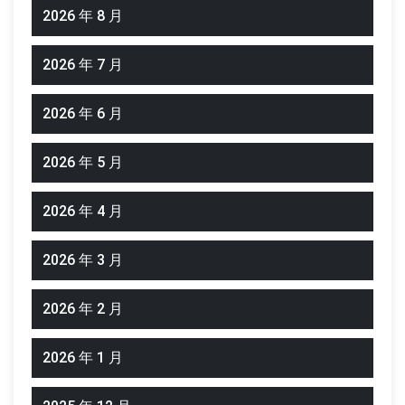
2026 年 8 月
2026 年 7 月
2026 年 6 月
2026 年 5 月
2026 年 4 月
2026 年 3 月
2026 年 2 月
2026 年 1 月