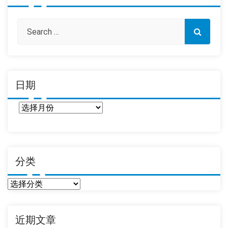
日期
日
期
分类
分
类
近期文章