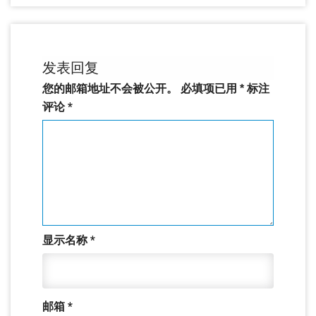
发表回复
您的邮箱地址不会被公开。
必填项已用
*
标注
评论
*
显示名称
*
邮箱
*