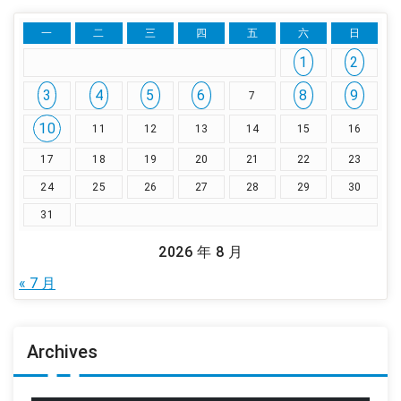
一
二
三
四
五
六
日
1
2
3
4
5
6
8
9
7
10
11
12
13
14
15
16
17
18
19
20
21
22
23
24
25
26
27
28
29
30
31
2026 年 8 月
« 7 月
Archives