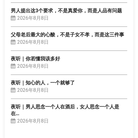
男人提出这3个要求，不是真爱你，而是人品有问题
2026年8月8日
父母老后最大的心酸，不是子女不孝，而是这三件事
2026年8月8日
夜听｜你若懂我该多好
2026年8月8日
夜听｜知心的人，一个就够了
2026年8月8日
夜听｜男人思念一个人在酒后，女人思念一个人是
在…
2026年8月8日