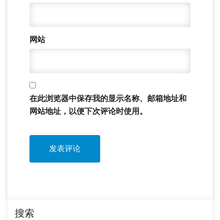
网站
在此浏览器中保存我的显示名称、邮箱地址和
网站地址，以便下次评论时使用。
搜索