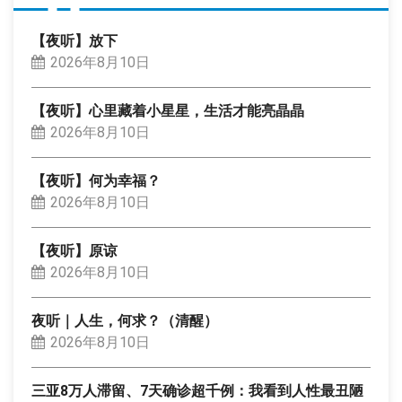
【夜听】放下
2026年8月10日
【夜听】心里藏着小星星，生活才能亮晶晶
2026年8月10日
【夜听】何为幸福？
2026年8月10日
【夜听】原谅
2026年8月10日
夜听｜人生，何求？（清醒）
2026年8月10日
三亚8万人滞留、7天确诊超千例：我看到人性最丑陋