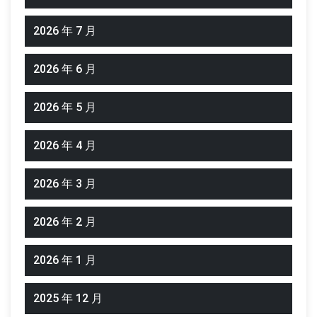
2026 年 7 月
2026 年 6 月
2026 年 5 月
2026 年 4 月
2026 年 3 月
2026 年 2 月
2026 年 1 月
2025 年 12 月