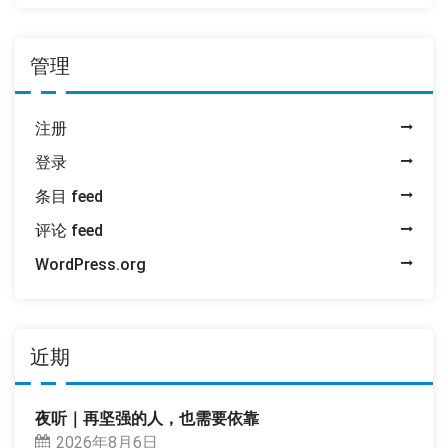
管理
注册
登录
条目 feed
评论 feed
WordPress.org
近期
夜听｜再坚强的人，也需要依靠
2026年8月6日