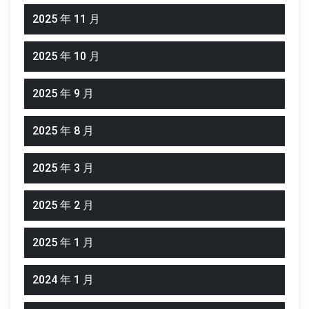
2025 年 11 月
2025 年 10 月
2025 年 9 月
2025 年 8 月
2025 年 3 月
2025 年 2 月
2025 年 1 月
2024 年 1 月