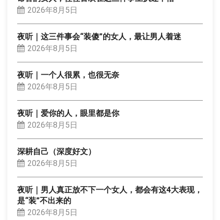
2026年8月5日
夜听｜这三件事会“装傻”的女人，最让男人着迷
2026年8月5日
夜听｜一个人很累，也很无奈
2026年8月5日
夜听｜爱你的人，眼里都是你
2026年8月5日
深耕自己（深度好文）
2026年8月5日
夜听｜男人真正放不下一个女人，都会有这4大表现，
是“装”不出来的
2026年8月5日