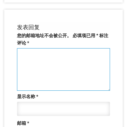
发表回复
您的邮箱地址不会被公开。
必填项已用
*
标注
评论
*
显示名称
*
邮箱
*