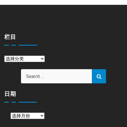
栏目
栏
目
日期
日
期