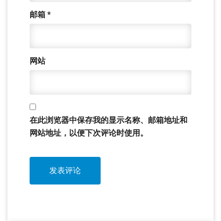
邮箱
*
网站
在此浏览器中保存我的显示名称、邮箱地址和
网站地址，以便下次评论时使用。