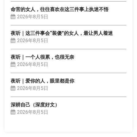
命苦的女人，往往喜欢在这三件事上执迷不悟
2026年8月5日
夜听｜这三件事会“装傻”的女人，最让男人着迷
2026年8月5日
夜听｜一个人很累，也很无奈
2026年8月5日
夜听｜爱你的人，眼里都是你
2026年8月5日
深耕自己（深度好文）
2026年8月5日