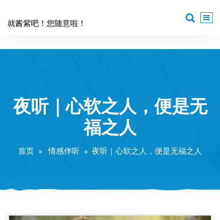
跳
至
就酱紫吧！您随意啦！
正
文
夜听｜心软之人，便是无
福之人
首页
情感伴听
夜听｜心软之人，便是无福之人