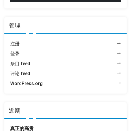
管理
注册
登录
条目 feed
评论 feed
WordPress.org
近期
真正的高贵