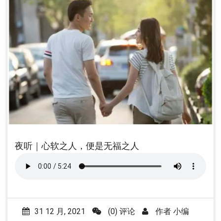
夜听｜心软之人，便是无福之人
31 12 月, 2021
(0) 评论
作者
小编