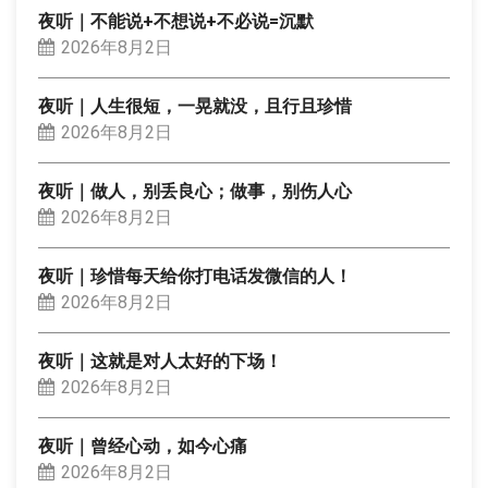
夜听｜不能说+不想说+不必说=沉默
2026年8月2日
夜听｜人生很短，一晃就没，且行且珍惜
2026年8月2日
夜听｜做人，别丢良心；做事，别伤人心
2026年8月2日
夜听｜珍惜每天给你打电话发微信的人！
2026年8月2日
夜听｜这就是对人太好的下场！
2026年8月2日
夜听｜曾经心动，如今心痛
2026年8月2日