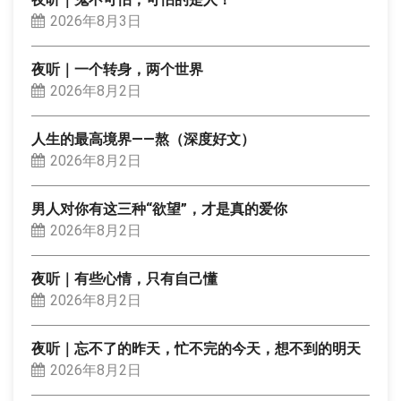
2026年8月3日
夜听｜一个转身，两个世界
2026年8月2日
人生的最高境界——熬（深度好文）
2026年8月2日
男人对你有这三种“欲望”，才是真的爱你
2026年8月2日
夜听｜有些心情，只有自己懂
2026年8月2日
夜听｜忘不了的昨天，忙不完的今天，想不到的明天
2026年8月2日