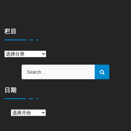
栏目
栏
目
日期
日
期