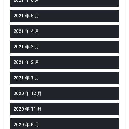
2021 年 6 月
2021 年 5 月
2021 年 4 月
2021 年 3 月
2021 年 2 月
2021 年 1 月
2020 年 12 月
2020 年 11 月
2020 年 8 月