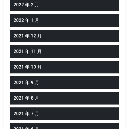
2022 年 2 月
2022 年 1 月
2021 年 12 月
2021 年 11 月
2021 年 10 月
2021 年 9 月
2021 年 8 月
2021 年 7 月