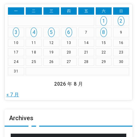
一
二
三
四
五
六
日
1
2
3
4
5
6
8
7
9
10
11
12
13
14
15
16
17
18
19
20
21
22
23
24
25
26
27
28
29
30
31
2026 年 8 月
« 7 月
Archives