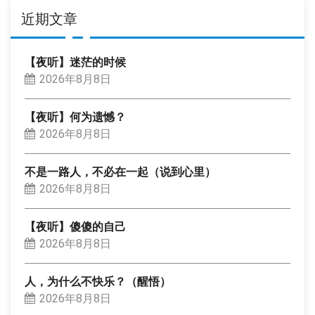
近期文章
【夜听】迷茫的时候
2026年8月8日
【夜听】何为遗憾？
2026年8月8日
不是一路人，不必在一起（说到心里）
2026年8月8日
【夜听】傻傻的自己
2026年8月8日
人，为什么不快乐？（醒悟）
2026年8月8日