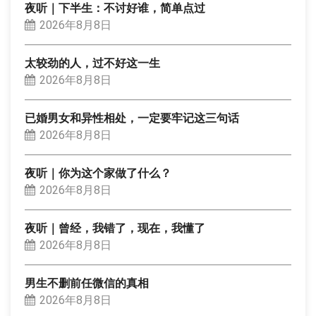
夜听｜下半生：不讨好谁，简单点过
2026年8月8日
太较劲的人，过不好这一生
2026年8月8日
已婚男女和异性相处，一定要牢记这三句话
2026年8月8日
夜听｜你为这个家做了什么？
2026年8月8日
夜听｜曾经，我错了，现在，我懂了
2026年8月8日
男生不删前任微信的真相
2026年8月8日