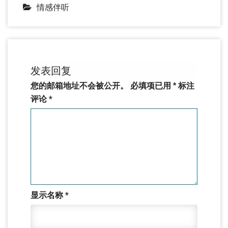
情感伴听
发表回复
您的邮箱地址不会被公开。
必填项已用
*
标注
评论
*
显示名称
*