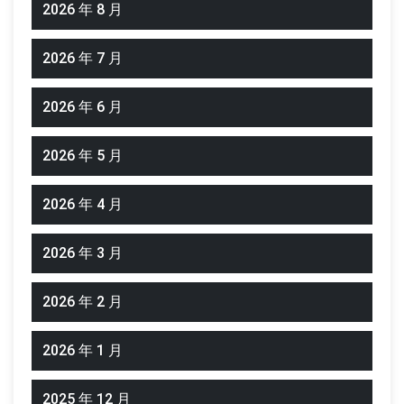
2026 年 8 月
2026 年 7 月
2026 年 6 月
2026 年 5 月
2026 年 4 月
2026 年 3 月
2026 年 2 月
2026 年 1 月
2025 年 12 月