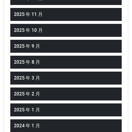
2025 年 11 月
2025 年 10 月
2025 年 9 月
2025 年 8 月
2025 年 3 月
2025 年 2 月
2025 年 1 月
2024 年 1 月