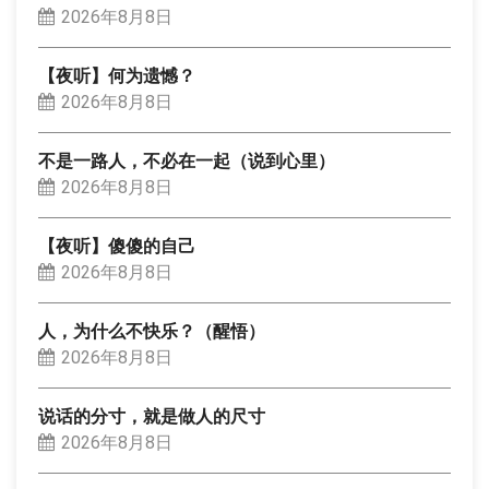
2026年8月8日
【夜听】何为遗憾？
2026年8月8日
不是一路人，不必在一起（说到心里）
2026年8月8日
【夜听】傻傻的自己
2026年8月8日
人，为什么不快乐？（醒悟）
2026年8月8日
说话的分寸，就是做人的尺寸
2026年8月8日