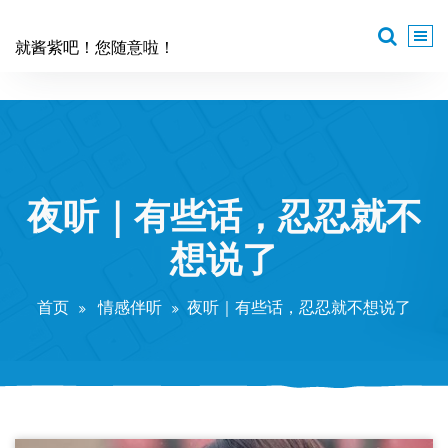
跳
至
就酱紫吧！您随意啦！
正
文
夜听｜有些话，忍忍就不
想说了
首页
情感伴听
夜听｜有些话，忍忍就不想说了