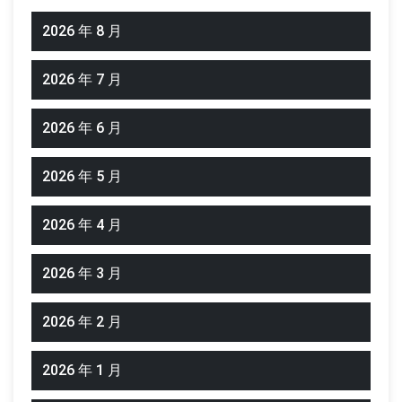
2026 年 8 月
2026 年 7 月
2026 年 6 月
2026 年 5 月
2026 年 4 月
2026 年 3 月
2026 年 2 月
2026 年 1 月