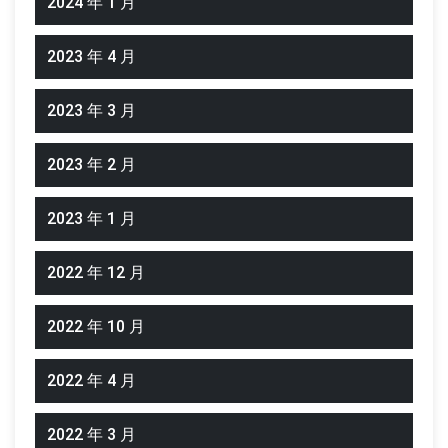
2024 年 1 月
2023 年 4 月
2023 年 3 月
2023 年 2 月
2023 年 1 月
2022 年 12 月
2022 年 10 月
2022 年 4 月
2022 年 3 月