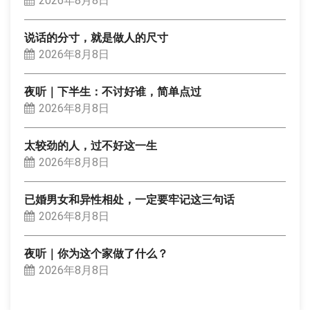
2026年8月8日
说话的分寸，就是做人的尺寸
2026年8月8日
夜听｜下半生：不讨好谁，简单点过
2026年8月8日
太较劲的人，过不好这一生
2026年8月8日
已婚男女和异性相处，一定要牢记这三句话
2026年8月8日
夜听｜你为这个家做了什么？
2026年8月8日