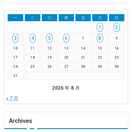
一
二
三
四
五
六
日
1
2
3
4
5
6
8
7
9
10
11
12
13
14
15
16
17
18
19
20
21
22
23
24
25
26
27
28
29
30
31
2026 年 8 月
« 7 月
Archives