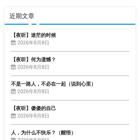
类
近期文章
【夜听】迷茫的时候
2026年8月8日
【夜听】何为遗憾？
2026年8月8日
不是一路人，不必在一起（说到心里）
2026年8月8日
【夜听】傻傻的自己
2026年8月8日
人，为什么不快乐？（醒悟）