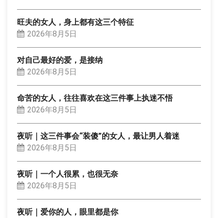
旺夫的女人，身上都有这三个特征
2026年8月5日
对自己最好的爱，是接纳
2026年8月5日
命苦的女人，往往喜欢在这三件事上执迷不悟
2026年8月5日
夜听｜这三件事会“装傻”的女人，最让男人着迷
2026年8月5日
夜听｜一个人很累，也很无奈
2026年8月5日
夜听｜爱你的人，眼里都是你