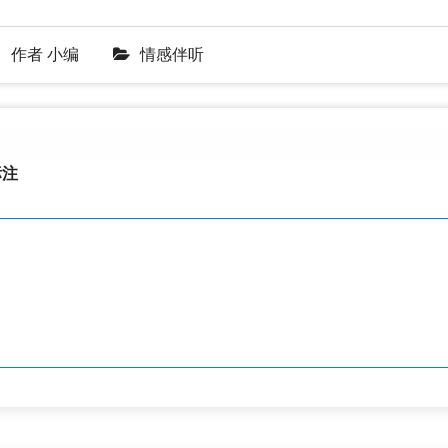
作者
小编
情感伴听
注