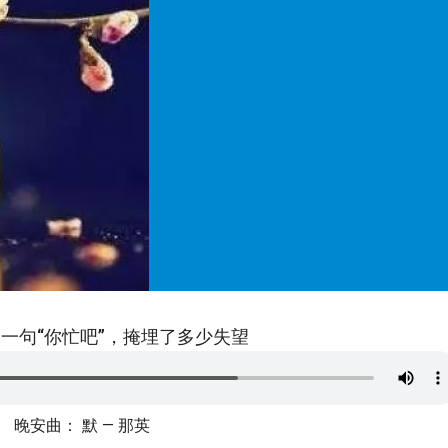
一句“你忙吧”，掩埋了多少失望
晚安曲： 默 — 那英