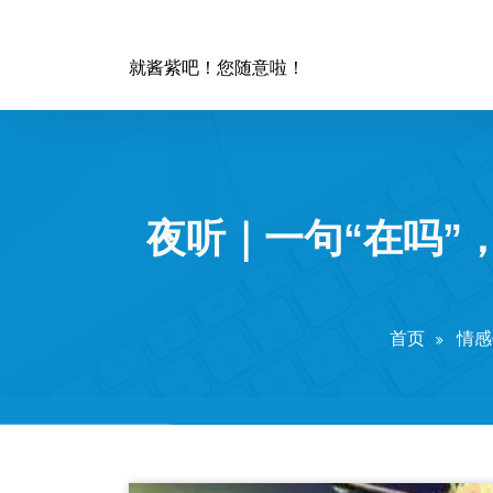
跳
至
正
就酱紫吧！您随意啦！
文
夜听｜一句“在吗”
首页
情感