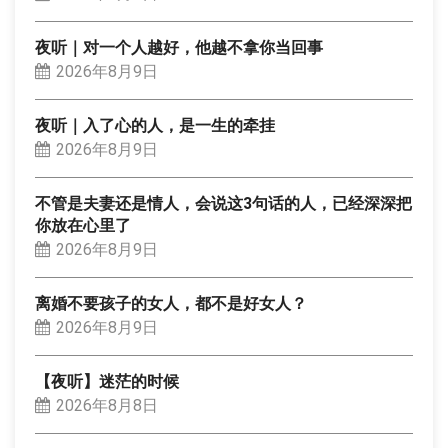
夜听｜对一个人越好，他越不拿你当回事
2026年8月9日
夜听｜入了心的人，是一生的牵挂
2026年8月9日
不管是夫妻还是情人，会说这3句话的人，已经深深把
你放在心里了
2026年8月9日
离婚不要孩子的女人，都不是好女人？
2026年8月9日
【夜听】迷茫的时候
2026年8月8日