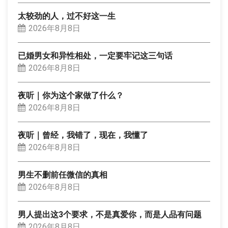
太较劲的人，过不好这一生
2026年8月8日
已婚男女和异性相处，一定要牢记这三句话
2026年8月8日
夜听｜你为这个家做了什么？
2026年8月8日
夜听｜曾经，我错了，现在，我懂了
2026年8月8日
男生不删前任微信的真相
2026年8月8日
男人提出这3个要求，不是真爱你，而是人品有问题
2026年8月8日