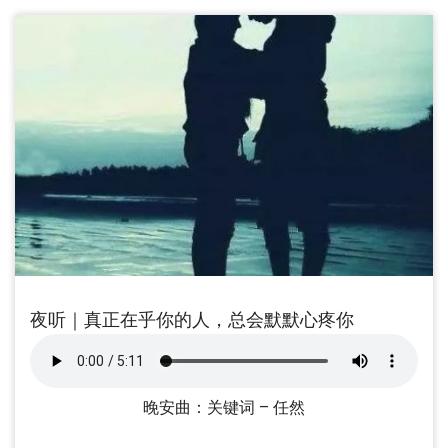
夜听｜真正在乎你的人，总会默默心疼你
晚安曲：关键词 – 任然