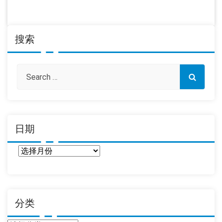
搜索
日期
日
期
分类