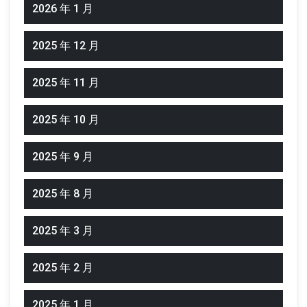
2026 年 1 月
2025 年 12 月
2025 年 11 月
2025 年 10 月
2025 年 9 月
2025 年 8 月
2025 年 3 月
2025 年 2 月
2025 年 1 月