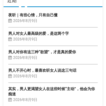
近期
夜听｜有些心情，只有自己懂
2026年8月9日
男人对女人最高级的爱，是这两个字
2026年8月9日
男人对你有这三种“欲望”，才是真的爱你
2026年8月9日
男人不开心时，最喜欢听女人说这三句话
2026年8月9日
其实，男人更渴望女人在这些时候“主动”，他会为你
痴迷
2026年8月9日