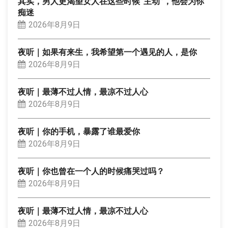
其实，男人更渴望女人在这些时候“主动”，他会为你
痴迷
2026年8月9日
夜听｜如果有来生，我希望第一个遇见的人，是你
2026年8月9日
夜听｜最薄不过人情，最凉不过人心
2026年8月9日
夜听｜你的手机，暴露了谁最爱你
2026年8月9日
夜听｜你也曾在一个人的时候痛哭过吗？
2026年8月9日
夜听｜最薄不过人情，最凉不过人心
2026年8月9日