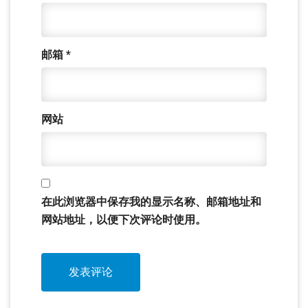
邮箱
*
网站
在此浏览器中保存我的显示名称、邮箱地址和
网站地址，以便下次评论时使用。