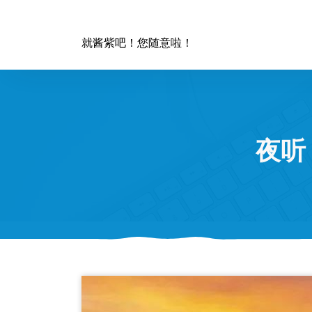
跳
至
正
就酱紫吧！您随意啦！
文
夜听