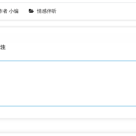
作者
小编
情感伴听
注