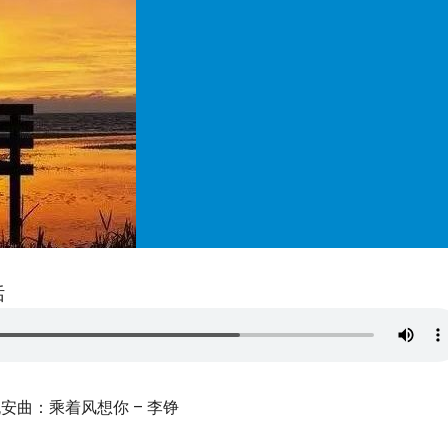
话
安曲：乘着风想你 – 李铮