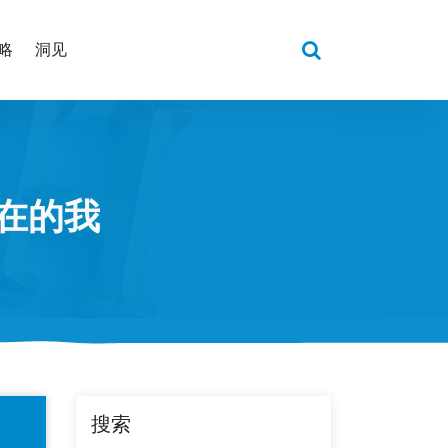
略
洞见
在的我
搜索