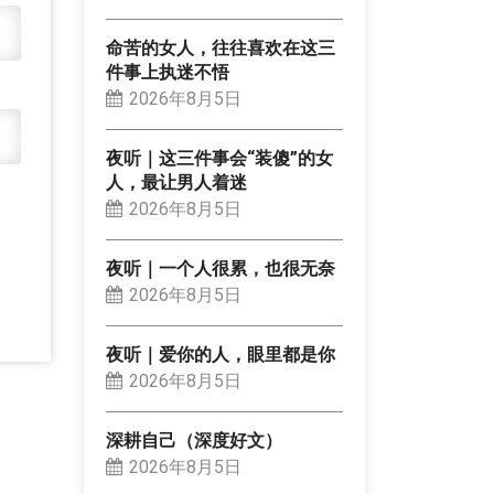
命苦的女人，往往喜欢在这三
件事上执迷不悟
2026年8月5日
夜听｜这三件事会“装傻”的女
人，最让男人着迷
2026年8月5日
夜听｜一个人很累，也很无奈
2026年8月5日
夜听｜爱你的人，眼里都是你
2026年8月5日
深耕自己（深度好文）
2026年8月5日