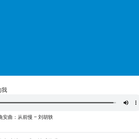
的我
晚安曲：从前慢 – 刘胡轶