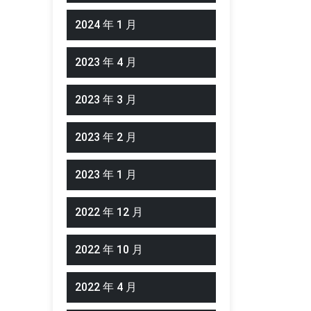
2024 年 1 月
2023 年 4 月
2023 年 3 月
2023 年 2 月
2023 年 1 月
2022 年 12 月
2022 年 10 月
2022 年 4 月