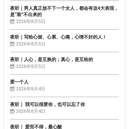
夜听｜男人真正放不下一个女人，都会有这4大表现，
是“装”不出来的
2026年8月5日
夜听｜写给心烦、心累、心痛，心情不好的人！
2026年8月5日
夜听｜人心，是互换的；真心，是互给的
2026年8月5日
爱一个人
2026年8月4日
夜听｜ 我可以很爱你，也可以忘了你
2026年8月4日
夜听｜ 爱而不得，最心酸