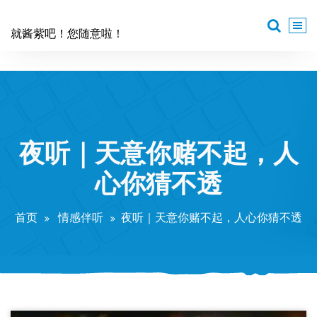
跳
至
就酱紫吧！您随意啦！
正
文
夜听｜天意你赌不起，人
心你猜不透
首页
情感伴听
夜听｜天意你赌不起，人心你猜不透