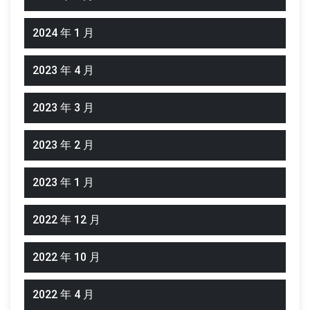
2024 年 1 月
2023 年 4 月
2023 年 3 月
2023 年 2 月
2023 年 1 月
2022 年 12 月
2022 年 10 月
2022 年 4 月