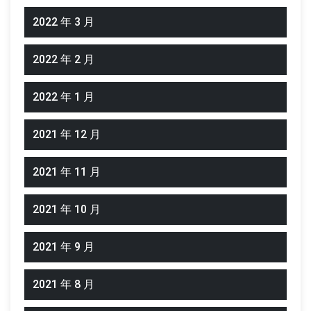
2022 年 3 月
2022 年 2 月
2022 年 1 月
2021 年 12 月
2021 年 11 月
2021 年 10 月
2021 年 9 月
2021 年 8 月