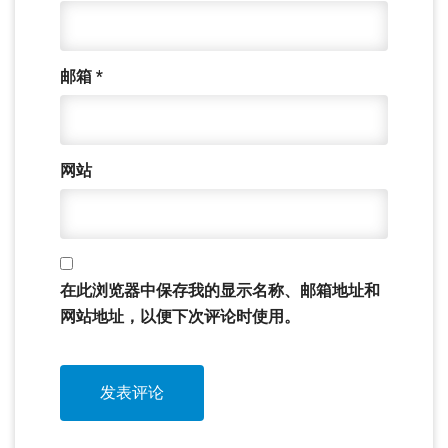
邮箱
*
网站
在此浏览器中保存我的显示名称、邮箱地址和
网站地址，以便下次评论时使用。