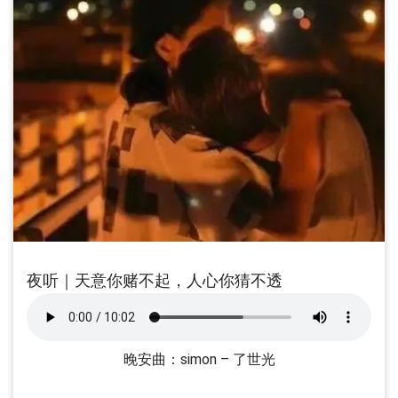
夜听｜天意你赌不起，人心你猜不透
晚安曲：simon – 了世光