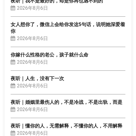
夜听｜我不是最好的，却是你再也遇不到的
2026年8月6日
女人想你了，微信上会给你发这5句话，说明她深爱着
你
2026年8月6日
你嫁什么性格的老公，孩子就什么命
2026年8月6日
夜听｜人生，没有下一次
2026年8月6日
夜听｜婚姻里最伤人的，不是冷战，不是出轨，而是
2026年8月6日
夜听｜懂你的人，无需解释，不懂你的人，不用解释
2026年8月6日