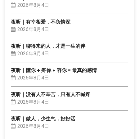
2026年8月4日
夜听｜有幸相爱，不负情深
2026年8月4日
夜听｜聊得来的人，才是一生的伴
2026年8月4日
夜听｜懂你 + 疼你 + 容你 = 最真的感情
2026年8月4日
夜听｜没有人不辛苦，只有人不喊疼
2026年8月4日
夜听｜做人，少生气，好好活
2026年8月4日