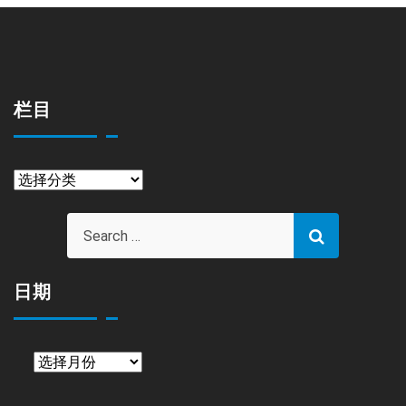
栏目
栏
目
日期
日
期