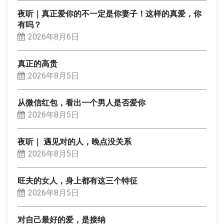
夜听｜真正爱你的不一定是你妻子！这样的真爱，你
有吗？
2026年8月6日
真正的高贵
2026年8月5日
从微信红包，看出一个男人是否爱你
2026年8月5日
夜听｜ 遇见对的人，晚点没关系
2026年8月5日
旺夫的女人，身上都有这三个特征
2026年8月5日
对自己最好的爱，是接纳