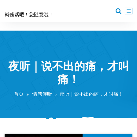
跳
至
就酱紫吧！您随意啦！
正
文
夜听｜说不出的痛，才叫
痛！
首页
情感伴听
夜听｜说不出的痛，才叫痛！