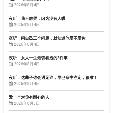
2026年8月4日
夜听｜我不敢哭，因为没有人哄
2026年8月4日
夜听｜问自己三个问题，就知道他爱不爱你
2026年8月4日
夜听｜女人一生最该看透的3件事
2026年8月4日
夜听｜这辈子你会遇见谁，早已命中注定，很准！
2026年8月4日
爱一个对你有耐心的人
2026年8月3日