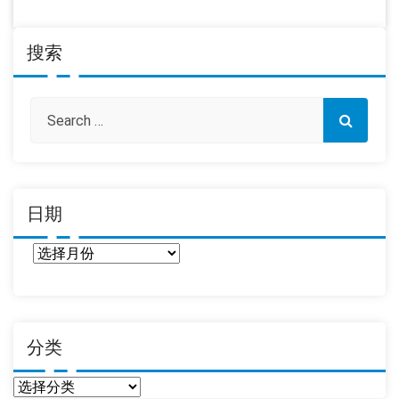
搜索
日期
日
期
分类
分