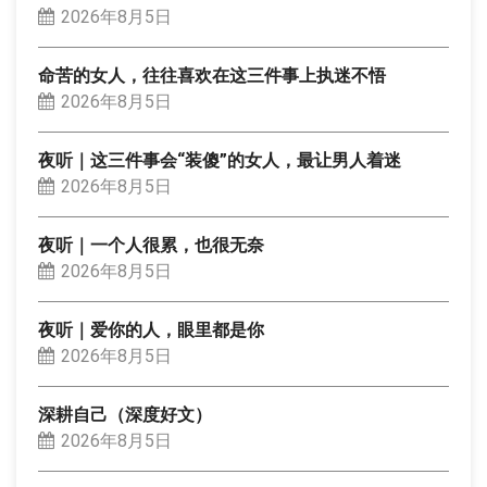
2026年8月5日
命苦的女人，往往喜欢在这三件事上执迷不悟
2026年8月5日
夜听｜这三件事会“装傻”的女人，最让男人着迷
2026年8月5日
夜听｜一个人很累，也很无奈
2026年8月5日
夜听｜爱你的人，眼里都是你
2026年8月5日
深耕自己（深度好文）
2026年8月5日