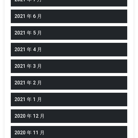
2021 年 6 月
2021 年 5 月
2021 年 4 月
2021 年 3 月
2021 年 2 月
2021 年 1 月
2020 年 12 月
2020 年 11 月