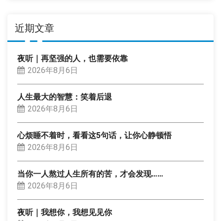
类
近期文章
夜听｜再坚强的人，也需要依靠
2026年8月6日
人生最大的智慧：笑着后退
2026年8月6日
心烦睡不着时，看看这5句话，让你心静顿悟
2026年8月6日
当你一人熬过人生所有的苦，才会发现……
2026年8月6日
夜听｜我想你，我想见见你