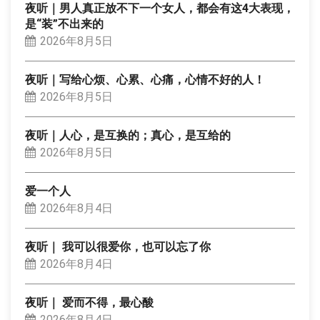
夜听｜男人真正放不下一个女人，都会有这4大表现，
是“装”不出来的
2026年8月5日
夜听｜写给心烦、心累、心痛，心情不好的人！
2026年8月5日
夜听｜人心，是互换的；真心，是互给的
2026年8月5日
爱一个人
2026年8月4日
夜听｜ 我可以很爱你，也可以忘了你
2026年8月4日
夜听｜ 爱而不得，最心酸
2026年8月4日