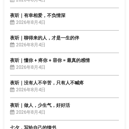
夜听｜有幸相爱，不负情深
2026年8月4日
夜听｜聊得来的人，才是一生的伴
2026年8月4日
夜听｜懂你 + 疼你 + 容你 = 最真的感情
2026年8月4日
夜听｜没有人不辛苦，只有人不喊疼
2026年8月4日
夜听｜做人，少生气，好好活
2026年8月4日
七夕，写给自己的情书