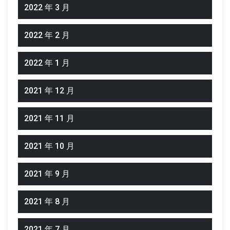
2022 年 3 月
2022 年 2 月
2022 年 1 月
2021 年 12 月
2021 年 11 月
2021 年 10 月
2021 年 9 月
2021 年 8 月
2021 年 7 月