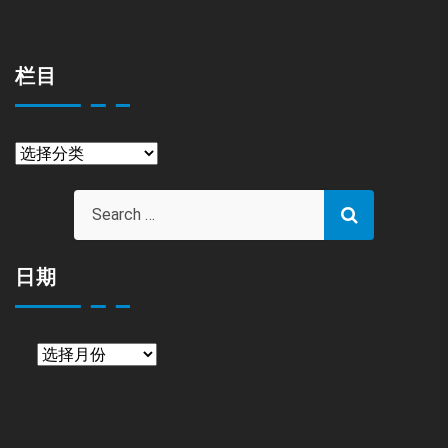
栏目
栏
目
日期
日
期