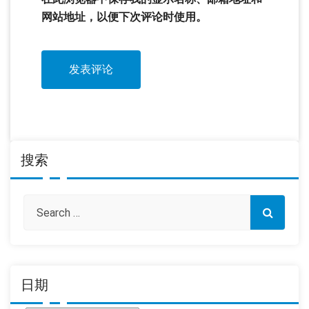
网站地址，以便下次评论时使用。
搜索
日期