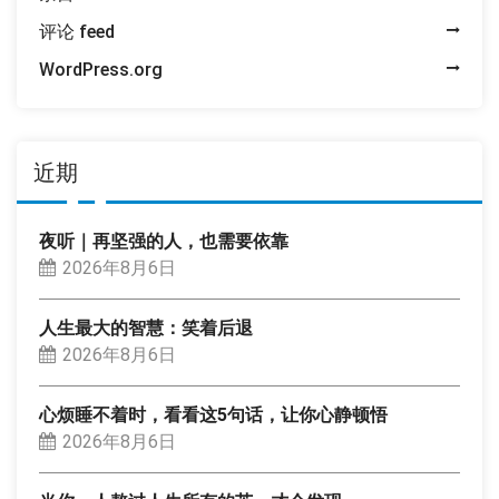
评论 feed
WordPress.org
近期
夜听｜再坚强的人，也需要依靠
2026年8月6日
人生最大的智慧：笑着后退
2026年8月6日
心烦睡不着时，看看这5句话，让你心静顿悟
2026年8月6日