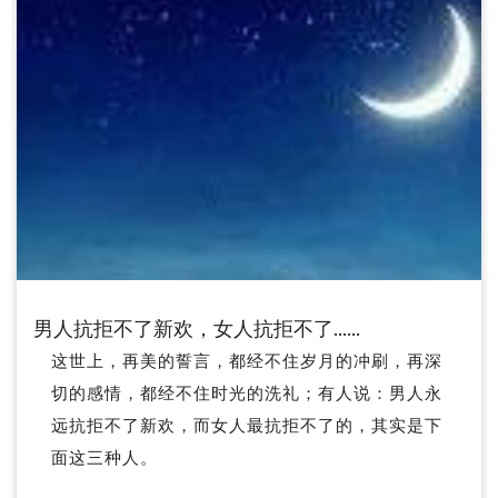
男人抗拒不了新欢，女人抗拒不了……
这世上，再美的誓言，都经不住岁月的冲刷，再深
切的感情，都经不住时光的洗礼；有人说：男人永
远抗拒不了新欢，而女人最抗拒不了的，其实是下
面这三种人。