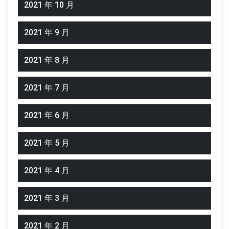
2021 年 10 月
2021 年 9 月
2021 年 8 月
2021 年 7 月
2021 年 6 月
2021 年 5 月
2021 年 4 月
2021 年 3 月
2021 年 2 月