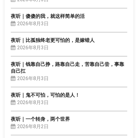
夜听｜傻傻的我，就这样简单的活
2026年8月3日
夜听｜比孤独终老更可怕的，是嫁错人
2026年8月3日
夜听｜钱靠自己挣，路靠自己走，苦靠自己尝，事靠
自己扛
2026年8月3日
夜听｜鬼不可怕，可怕的是人！
2026年8月3日
夜听｜一个转身，两个世界
2026年8月2日