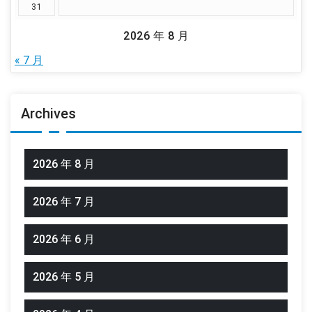
31
2026 年 8 月
« 7 月
Archives
2026 年 8 月
2026 年 7 月
2026 年 6 月
2026 年 5 月