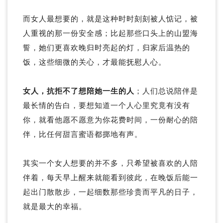
而女人最想要的，就是这种时时刻刻被人惦记，被
人重视的那一份安全感；比起那些口头上的山盟海
誓，她们更喜欢晚归时亮起的灯，归家后温热的
饭，这些细微的关心，才最能抚慰人心。
女人，抗拒不了想陪她一生的人
；人们总说陪伴是
最长情的告白，要想知道一个人心里究竟有没有
你，就看他愿不愿意为你花费时间，一份耐心的陪
伴，比任何甜言蜜语都掷地有声。
其实一个女人想要的并不多，只希望被喜欢的人陪
伴着，每天早上醒来就能看到彼此，在晚饭后能一
起出门散散步，一起细数那些珍贵而平凡的日子，
就是最大的幸福。