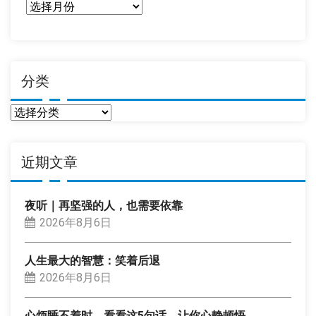
日
期
分类
分
类
近期文章
夜听｜再坚强的人，也需要依靠
2026年8月6日
人生最大的智慧：笑着后退
2026年8月6日
心烦睡不着时，看看这5句话，让你心静顿悟