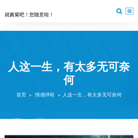
跳
至
就酱紫吧！您随意啦！
正
文
人这一生，有太多无可奈
何
首页
情感伴听
人这一生，有太多无可奈何