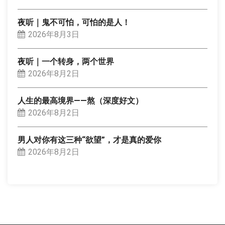
夜听｜鬼不可怕，可怕的是人！
2026年8月3日
夜听｜一个转身，两个世界
2026年8月2日
人生的最高境界——熬（深度好文）
2026年8月2日
男人对你有这三种“欲望”，才是真的爱你
2026年8月2日