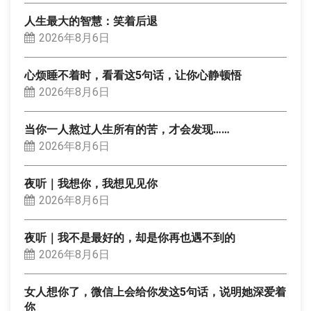
人生最大的智慧：笑着后退
2026年8月6日
心烦睡不着时，看看这5句话，让你心静顿悟
2026年8月6日
当你一人熬过人生所有的苦，才会发现……
2026年8月6日
夜听｜我想你，我想见见你
2026年8月6日
夜听｜我不是最好的，却是你再也遇不到的
2026年8月6日
女人想你了，微信上会给你发这5句话，说明她深爱着
你