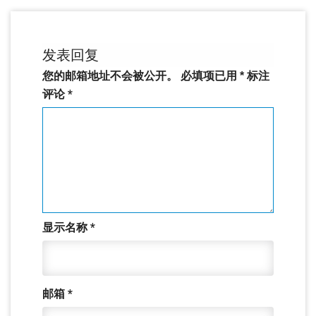
发表回复
您的邮箱地址不会被公开。
必填项已用
*
标注
评论
*
显示名称
*
邮箱
*