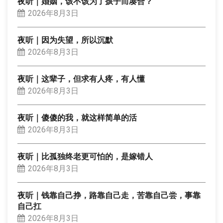
夜听｜婚姻，该不该为了孩子而凑合？
2026年8月3日
夜听｜因为失望，所以沉默
2026年8月3日
夜听｜这辈子，但求有人疼，有人懂
2026年8月3日
夜听｜傻傻的我，就这样简单的活
2026年8月3日
夜听｜比孤独终老更可怕的，是嫁错人
2026年8月3日
夜听｜钱靠自己挣，路靠自己走，苦靠自己尝，事靠
自己扛
2026年8月3日