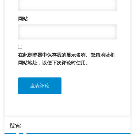
网站
在此浏览器中保存我的显示名称、邮箱地址和
网站地址，以便下次评论时使用。
搜索