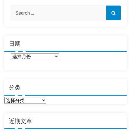
日期
日
期
分类
分
类
近期文章