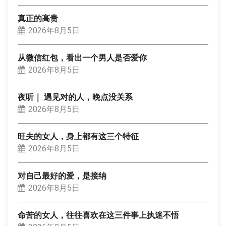
真正的高贵
2026年8月5日
从微信红包，看出一个男人是否爱你
2026年8月5日
夜听｜ 遇见对的人，晚点没关系
2026年8月5日
旺夫的女人，身上都有这三个特征
2026年8月5日
对自己最好的爱，是接纳
2026年8月5日
命苦的女人，往往喜欢在这三件事上执迷不悟