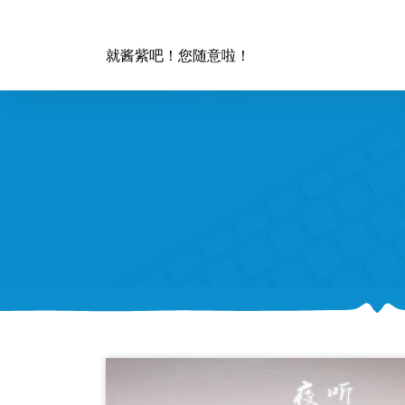
跳
至
正
就酱紫吧！您随意啦！
文