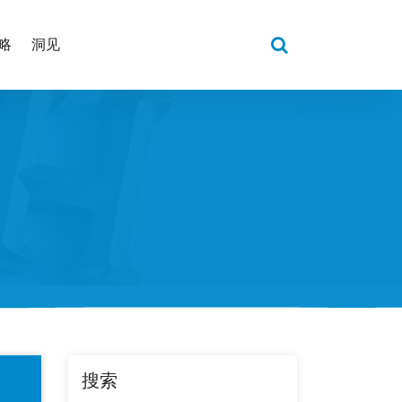
略
洞见
搜索