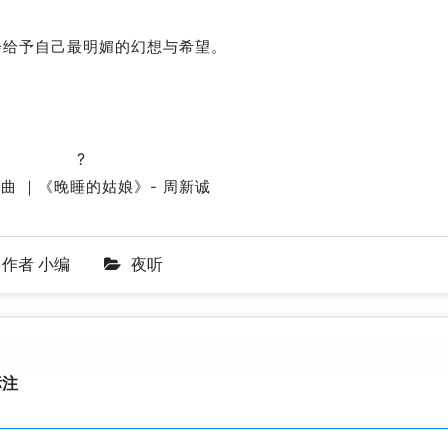
会给予自己最明媚的幻想与希望。
?
曲 ｜《晚睡的姑娘》- 周新诚
作者
小编
夜听
注