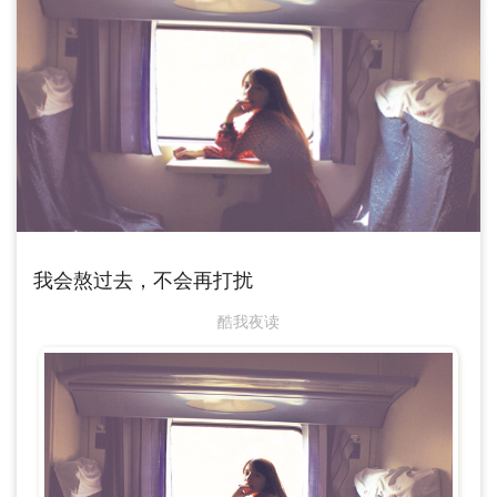
我会熬过去，不会再打扰
无怪乎，有老师评论：“我希望有这样的学生，但我不希望有这样的孩子。”但相信
酷我夜读
我，你也绝对不想要这样的学生、朋友、同事和伴侣！这孩子很聪明很现实，未来
定能考上好的大学，假以时日也能功成名就。但呼风唤雨之时，不会是个有益于社
会的好人，为官必是贪官、为商必是奸商。今天，你为这种孩子叫的好，明天就会
变成他们发起疯来作的恶。在他的身上，可以看到《人民的名义》里祁同伟的影
子，自卑于自己的家庭出身，野心膨胀，想要不择手段往上爬，却美其名曰“上进”，
想逆天改命、“胜天半子”。生命中几乎所有的大活人，可能都只是他上进游戏中的棋
子，有用则留，无用则弃。于是人和人的关系，就简化成了利害关系：作为父母，
当你不能满足他的要求，不能提供给他更多更好的资源时，他会置你十几年的养育