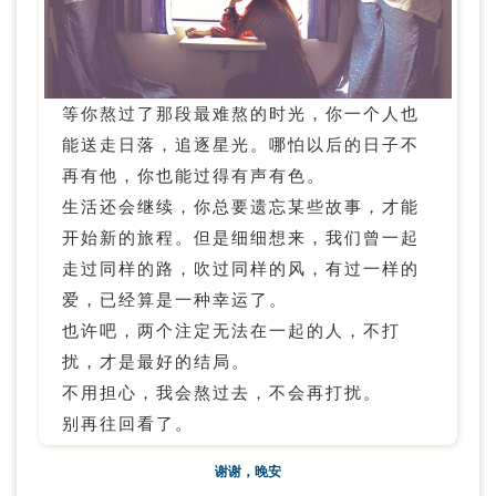
之恩于不顾，说你不配当他的父母；作为老师，当你不能提供他更多的知识时，他
会忽略你曾经给他无微不至的关爱，说你不配当他的老师；作为朋友，当你不能再
给他提供帮助和利益，他会忘记你们几十年共患难的友情，说你不配当他的朋友；
作为妻子，当他走上了人生巅峰，风光无限之时，而你熬成了黄脸婆的时候他会违
背曾经的山盟海誓，将你弃如敝履，还说你不配当他的老婆……配还是不配，就看还
有没有利用价值。这小孩子对待生养他的父母都是这副嘴脸，对待生命中那些无足
等你熬过了那段最难熬的时光，你一个人也
轻重的人，只会更加冷血无情。
能送走日落，追逐星光。哪怕以后的日子不
再有他，你也能过得有声有色。
生活还会继续，你总要遗忘某些故事，才能
开始新的旅程。但是细细想来，我们曾一起
走过同样的路，吹过同样的风，有过一样的
爱，已经算是一种幸运了。
也许吧，两个注定无法在一起的人，不打
扰，才是最好的结局。
不用担心，我会熬过去，不会再打扰。
别再往回看了。
谢谢，晚安