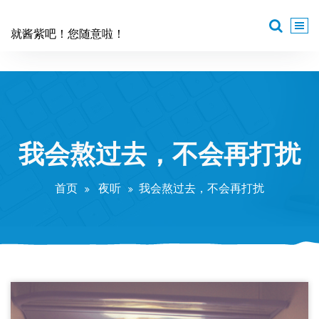
跳
至
就酱紫吧！您随意啦！
正
文
我会熬过去，不会再打扰
首页
夜听
我会熬过去，不会再打扰