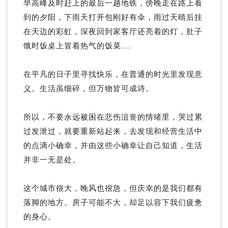
早高峰及时赶上的最后一趟地铁，傍晚走在路上看
到的夕阳，下雨天打开包刚好有伞，雨过天晴后挂
在天边的彩虹，深夜回到家客厅还亮着的灯，肚子
饿时饭桌上冒着热气的饭菜……
在平凡的日子里寻找快乐，在普通的时光里发现意
义。生活虽细碎，但万物皆可成诗。
所以，不要永远被困在悲伤沮丧的情绪里，哭过累
过发泄过，就要重新站起来，去发现和经营生活中
的点滴小确幸，并由这些小确幸让自己知道，生活
并非一无是处。
这个城市很大，晚风也很急，但庆幸的是我们都有
落脚的地方。房子可能不大，却足以容下我们疲惫
的身心。