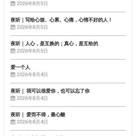
2026年8月5日
夜听｜写给心烦、心累、心痛，心情不好的人！
2026年8月5日
夜听｜人心，是互换的；真心，是互给的
2026年8月5日
爱一个人
2026年8月4日
夜听｜ 我可以很爱你，也可以忘了你
2026年8月4日
夜听｜ 爱而不得，最心酸
2026年8月4日