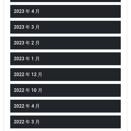
2023 年 4 月
2023 年 3 月
2023 年 2 月
2023 年 1 月
2022 年 12 月
2022 年 10 月
2022 年 4 月
2022 年 3 月