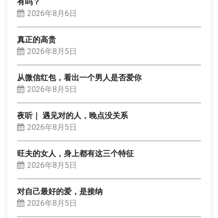
有吗？
2026年8月6日
真正的高贵
2026年8月5日
从微信红包，看出一个男人是否爱你
2026年8月5日
夜听｜ 遇见对的人，晚点没关系
2026年8月5日
旺夫的女人，身上都有这三个特征
2026年8月5日
对自己最好的爱，是接纳
2026年8月5日