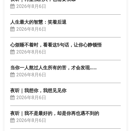
2026年8月6日
人生最大的智慧：笑着后退
2026年8月6日
心烦睡不着时，看看这5句话，让你心静顿悟
2026年8月6日
当你一人熬过人生所有的苦，才会发现……
2026年8月6日
夜听｜我想你，我想见见你
2026年8月6日
夜听｜我不是最好的，却是你再也遇不到的
2026年8月6日