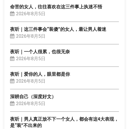
命苦的女人，往往喜欢在这三件事上执迷不悟
2026年8月5日
夜听｜这三件事会“装傻”的女人，最让男人着迷
2026年8月5日
夜听｜一个人很累，也很无奈
2026年8月5日
夜听｜爱你的人，眼里都是你
2026年8月5日
深耕自己（深度好文）
2026年8月5日
夜听｜男人真正放不下一个女人，都会有这4大表现，
是“装”不出来的