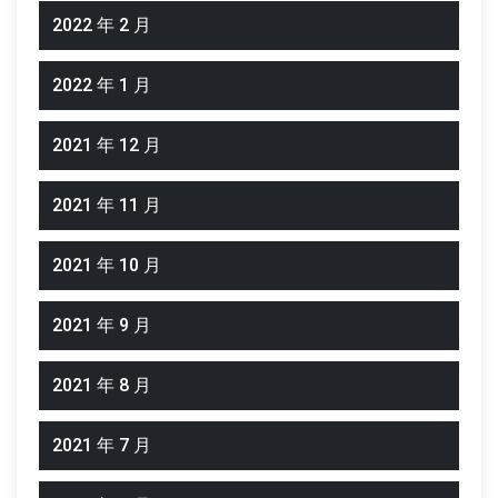
2022 年 2 月
2022 年 1 月
2021 年 12 月
2021 年 11 月
2021 年 10 月
2021 年 9 月
2021 年 8 月
2021 年 7 月