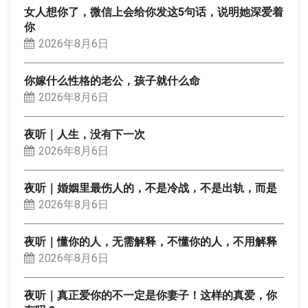
女人想你了，微信上会给你发这5句话，说明她深爱着
你
2026年8月6日
你嫁什么性格的老公，孩子就什么命
2026年8月6日
夜听｜人生，没有下一次
2026年8月6日
夜听｜婚姻里最伤人的，不是冷战，不是出轨，而是
2026年8月6日
夜听｜懂你的人，无需解释，不懂你的人，不用解释
2026年8月6日
夜听｜真正爱你的不一定是你妻子！这样的真爱，你