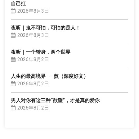
自己扛
2026年8月3日
夜听｜鬼不可怕，可怕的是人！
2026年8月3日
夜听｜一个转身，两个世界
2026年8月2日
人生的最高境界——熬（深度好文）
2026年8月2日
男人对你有这三种“欲望”，才是真的爱你
2026年8月2日