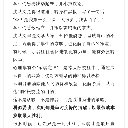
学生们纷纷躁动起来，并小声议论。
沈从文觉得很尴尬，转身在黑板上写了一句话：
“今天是我第一次上课，人很多，我害怕了。”
学生们悉数站立，并报以雷鸣般的掌声。
沈从文虽是文学大家，却降低姿态，坦诚自己的不
足，既赢得了学生的谅解，也化解了自己的难堪。
有时候，示弱往往会比进攻更有力量，能有效扭转
困局。
心理学有个“示弱定律”，是指人际交往中，通过展
示自己的弱势，使对方绷紧的神经得以放松。
示弱能够消除他人的防备和敌意，化解矛盾，从而
达到轻松交流的目的。
这不是认输，不是懦弱，而是以退为进的策略。
看似妥协，实则却是审时度势的清醒，以最低成本
换取最大胜利。
很多时候，逞强只是一时胜利，示弱才是最后赢