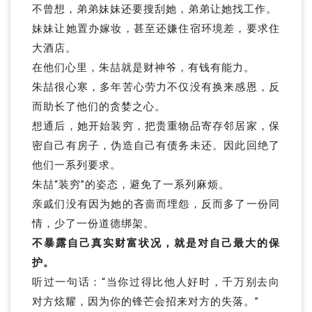
不曾想，弟弟妹妹还要搜刮她，弟弟让她找工作。
妹妹让她置办嫁妆，甚至还嫌住宿环境差，要求住
大酒店。
在他们心里，朱喆就是财神爷，有钱有能力。
朱喆很心寒，多年苦心劳力不仅没有换来感恩，反
而助长了他们的贪婪之心。
想通后，她开始装穷，把贵重物品寄存邻居家，保
密自己有房子，伪造自己有债务未还。因此回绝了
他们一系列要求。
朱喆“装穷”的姿态，避免了一系列麻烦。
亲戚们没有因为她的吝啬而埋怨，反而多了一份同
情，少了一份道德绑架。
不暴露自己真实财富状况，就是对自己最大的保
护。
听过一句话：“当你过得比他人好时，千万别去向
对方炫耀，因为你的锋芒会招来对方的失落。”