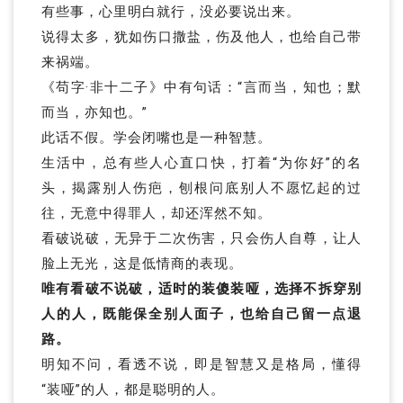
有些事，心里明白就行，没必要说出来。
说得太多，犹如伤口撒盐，伤及他人，也给自己带
来祸端。
《苟字·非十二子》中有句话：“言而当，知也；默
而当，亦知也。”
此话不假。
学会闭嘴也是一种智慧。
生活中，总有些人心直口快，打着“为你好”的名
头，揭露别人伤疤，刨根问底别人不愿忆起的过
往，无意中得罪人，却还浑然不知。
看破说破，无异于二次伤害，只会伤人自尊，让人
脸上无光，这是低情商的表现。
唯有看破不说破，适时的装傻装哑，选择不拆穿别
人的人，既能保全别人面子，也给自己留一点退
路。
明知不问，看透不说，即是智慧又是格局，懂得
“装哑”的人，都是聪明的人。