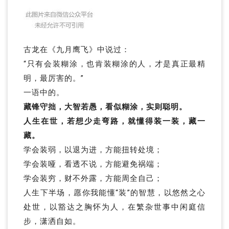
古龙在《九月鹰飞》中说过：
“只有会装糊涂，也肯装糊涂的人，才是真正最精
明，最厉害的。”
一语中的。
藏锋守拙，大智若愚，看似糊涂，实则聪明。
人生在世，若想少走弯路，就懂得装一装，藏一
藏。
学会装弱，以退为进，方能扭转处境；
学会装哑，看透不说，方能避免祸端；
学会装穷，财不外露，方能周全自己；
人生下半场，愿你我能懂“装”的智慧，以悠然之心
处世，以豁达之胸怀为人，在繁杂世事中闲庭信
步，潇洒自如。