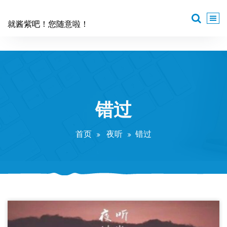
跳
至
就酱紫吧！您随意啦！
正
文
错过
首页
夜听
错过