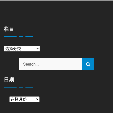
栏目
栏
目
日期
日
期