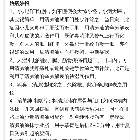
治病妙招
1、小儿肛门红肿，如不懂便会大惊小怪，小病大医，
其实很简单，用清凉油就肛门处少许涂之，当日愈。此
症因小儿火毒积于肝经而瘀于肛，用清凉油的辛凉解表
和其对皮肤的刺激作用，既解毒消肿又使气上行而化
瘀。对大人的肛门红肿，火毒积于肝经而瘀于肛，亦有
很好的效用。故清凉油可医痔瘘初、中期症状。
2、风湿引起的腰、腿、筋骨疼痛初起三、四日内，可
用清凉油就疼痛处或近处关键学位涂之而神效。此正是
利用了清凉油的辛凉解表的袪湿气作用。
3、狐臭，清凉油频涂之，久除根。此亦辛凉解表之用
也。
4、治单纯性腹泻：将清凉油在尾骨与肛门之间沟槽内
涂抹，并来回搓擦，直到皮肤感到微热为止。同时在肚
脐上涂少量清凉油相配合，对单纯性腹泻有一定疗效。
清凉油涂抹于肚脐，用手掌搓热后捂2～3分钟，用于夏
日受凉引起的腹泻。