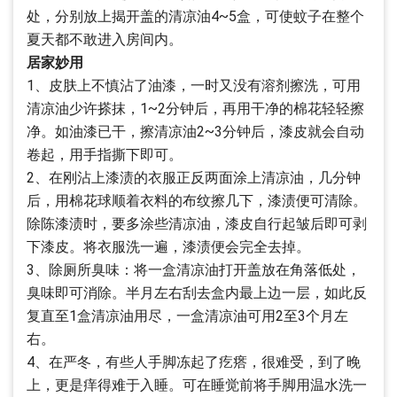
处，分别放上揭开盖的清凉油4~5盒，可使蚊子在整个
夏天都不敢进入房间内。
居家妙用
1、皮肤上不慎沾了油漆，一时又没有溶剂擦洗，可用
清凉油少许搽抹，1~2分钟后，再用干净的棉花轻轻擦
净。如油漆已干，擦清凉油2~3分钟后，漆皮就会自动
卷起，用手指撕下即可。
2、在刚沾上漆渍的衣服正反两面涂上清凉油，几分钟
后，用棉花球顺着衣料的布纹擦几下，漆渍便可清除。
除陈漆渍时，要多涂些清凉油，漆皮自行起皱后即可剥
下漆皮。将衣服洗一遍，漆渍便会完全去掉。
3、除厕所臭味：将一盒清凉油打开盖放在角落低处，
臭味即可消除。半月左右刮去盒内最上边一层，如此反
复直至1盒清凉油用尽，一盒清凉油可用2至3个月左
右。
4、在严冬，有些人手脚冻起了疙瘩，很难受，到了晚
上，更是痒得难于入睡。可在睡觉前将手脚用温水洗一