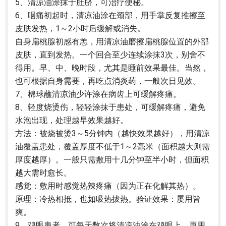
5、清凉油涂抹于肚脐，可治疗便秘。
6、咽痛初起时，清凉油涂在颈部，用手掌反复推擦至
皮肤发热，1～2小时后缓解或消失。
自身扁桃腺初感有恙，用清凉油磨擦扁桃腺位置的外部
皮肤，直到发热。一个回合至少连续涂抹3次，别舍不
得用。早、中、晚时段，尤其是睡前效果最佳。当然，
也可根据自身需要，再吃点消炎药，一般次日见效。
7、棉球蘸清凉油少许涂在病齿上可缓解疼痛。
8、轻度烧烫伤，轻轻涂抹于患处，可缓解疼痛，避免
水泡出现，处理越早效果越好。
方法：被烧被烫3～5分钟内（越快效果越好），用清凉
油覆盖患处，覆盖厚度不低于1～2毫米（面积越大则需
厚度越厚）。一般只需敷用十几分钟至半小时，但面积
越大需时愈长。
感觉：敷用时感觉热辣疼痛（因为正在化解其热）。
原理：冷热相抵，也如吸热拔热。验证效果：屡用皆
爽。
9、鸡眼患者，可每天数次将清凉油涂在鸡眼上，再用