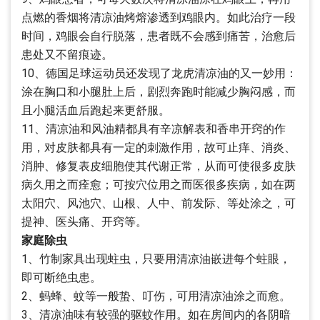
点燃的香烟将清凉油烤熔渗透到鸡眼内。如此治疗一段
时间，鸡眼会自行脱落，患者既不会感到痛苦，治愈后
患处又不留痕迹。
10、德国足球运动员还发现了龙虎清凉油的又一妙用：
涂在胸口和小腿肚上后，剧烈奔跑时能减少胸闷感，而
且小腿活血后跑起来更舒服。
11、清凉油和风油精都具有辛凉解表和香串开窍的作
用，对皮肤都具有一定的刺激作用，故可止痒、消炎、
消肿、修复表皮细胞使其代谢正常，从而可使很多皮肤
病久用之而痊愈；可按穴位用之而医很多疾病，如在两
太阳穴、风池穴、山根、人中、前发际、等处涂之，可
提神、医头痛、开窍等。
家庭除虫
1、竹制家具出现蛀虫，只要用清凉油嵌进每个蛀眼，
即可断绝虫患。
2、蚂蜂、蚊等一般蛰、叮伤，可用清凉油涂之而愈。
3、清凉油味有较强的驱蚊作用。如在房间内的各阴暗