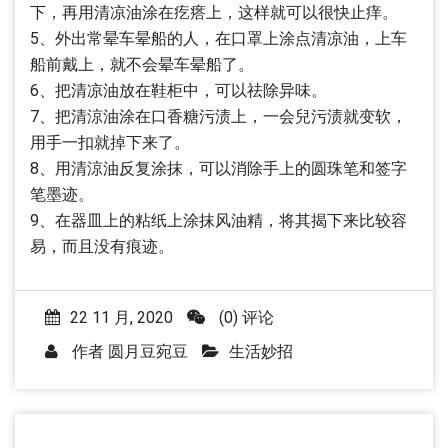
下，再用清凉油涂在疙瘩上，这样就可以很快止痒。
5、外出常晕车晕船的人，在口罩上涂点清凉油，上车
船前戴上，就不会晕车晕船了。
6、把清凉油放在鞋柜中，可以祛除异味。
7、把清涼油涂在口香糖污渍上，一会兒污渍就变软，
用手一扣就掉下来了。
8、用清涼油反复涂抹，可以消除手上的圆珠笔和签字
笔墨迹。
9、在器皿上的粘纸上涂抹风油精，将其揭下来比较容
易，而且没有痕迹。
22 11 月, 2020
(0) 评论
作者
圆月豆宛豆
生活妙招