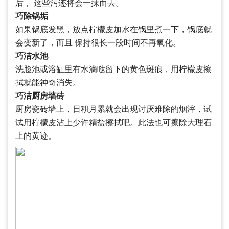
后， 这些污迹将会一抹而去。
巧除锅垢
如果锅底发黑，放点柠檬皮加水在锅里煮一下，锅底就
会变新了，而且 保持很长一段时间不再氧化。
巧洁水池
洗脸池或浴缸里有水滴哒留下的黄色斑痕，用柠檬皮擦
拭就能神奇消失。
巧洁厨房墙砖
厨房瓷砖墙上，日积月累就会出现讨厌难除的烟滓，试
试用柠檬皮沾上少许精盐擦拭吧。此法也可擦除大理石
上的黄迹。