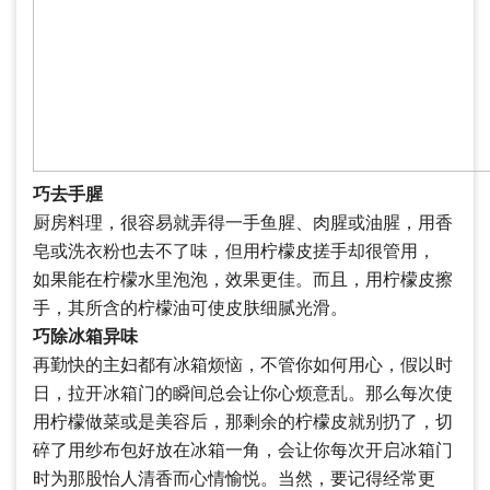
巧去手腥
厨房料理，很容易就弄得一手鱼腥、肉腥或油腥，用香
皂或洗衣粉也去不了味，但用柠檬皮搓手却很管用，
如果能在柠檬水里泡泡，效果更佳。而且，用柠檬皮擦
手，其所含的柠檬油可使皮肤细腻光滑。
巧除冰箱异味
再勤快的主妇都有冰箱烦恼，不管你如何用心，假以时
日，拉开冰箱门的瞬间总会让你心烦意乱。那么每次使
用柠檬做菜或是美容后，那剩余的柠檬皮就别扔了，切
碎了用纱布包好放在冰箱一角，会让你每次开启冰箱门
时为那股怡人清香而心情愉悦。当然，要记得经常更