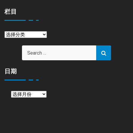
栏目
栏
目
日期
日
期