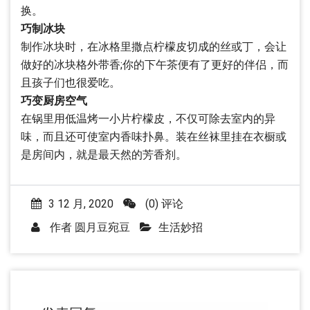
换。
巧制冰块
制作冰块时，在冰格里撒点柠檬皮切成的丝或丁，会让
做好的冰块格外带香;你的下午茶便有了更好的伴侣，而
且孩子们也很爱吃。
巧变厨房空气
在锅里用低温烤一小片柠檬皮，不仅可除去室内的异
味，而且还可使室内香味扑鼻。装在丝袜里挂在衣橱或
是房间内，就是最天然的芳香剂。
3 12 月, 2020
(0) 评论
作者
圆月豆宛豆
生活妙招