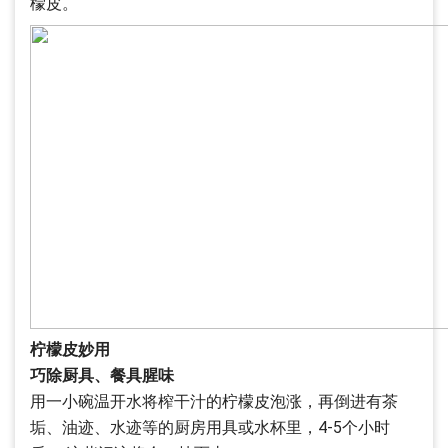
檬皮。
柠檬皮妙用
巧除厨具、餐具腥味
用一小碗温开水将榨干汁的柠檬皮泡涨，再倒进有茶
垢、油迹、水迹等的厨房用具或水杯里，4-5个小时