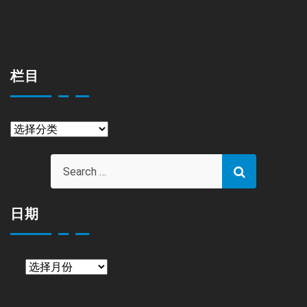
栏目
栏
目
日期
日
期