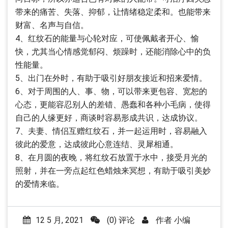
带来的痛苦、失落、抑郁，让情绪稳定柔和。也能带来
财富、名声与自信。
4、红纹石的能量与心轮对应，可使佩戴者开心、愉
快，尤其当心情感觉郁闷、烦躁时，还能消除心中的负
性能量。
5、出门在外时，有助于吸引好朋友接近和招来爱情。
6、对于周围的人、事、物，可以带来更包容、宽恕的
心态，更能容忍别人的差错、愚蠢和各种小毛病，使得
自己的人缘更好，商谈时容易形成共识，达成协议。
7、夫妻、情侣互赠红纹石，并一起运用时，容易融入
彼此的爱意，达成彼此心意连结、灵犀相通。
8、在月圆的夜晚，将红纹石放置于水中，接受月光的
照射，并在一旁点起红色蜡烛来冥想，有助于吸引美妙
的爱情来临。
12 5 月, 2021
(0) 评论
作者
小编