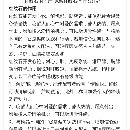
红纹石的作用-佩戴红纹石有什么好处？
红纹石的作用
红纹石能开发心轮、解忧郁、助密运，能使配带者经常
心情愉快，唤醒人们心中对爱的需求，使人热情、愿意
付出，增加招来爱情的机会，可以增进异性缘。与粉晶
不同的，它是偏向实践和行动，增加信心迈向目标，适
合已有对象的人配带。可治疗因失恋带来的痛苦、失
落、抑郁，让情绪稳定柔和。
红纹石开发心轮，对心、肺、免疫系统、淋巴腺、胸腺
功能有帮助，据说对呼吸道、血液循环系统、指甲病
变，甚至癌症等生理现象有舒缓功能。
1、解忧郁、助密运，能使配带者经常心情愉快。红纹
可助消解忧郁，并助蜜运。此外，亦可加强个人的冲劲
及行动力。
2、唤醒人们心中对爱的需求，使人热情、愿意付出，
增加招来爱情的机会，可以增进异性缘。
3、与粉晶不同的，它是偏向实践和行动，增加信心迈
向目标，所以亦适合已有对象的人配带。可治疗因失恋