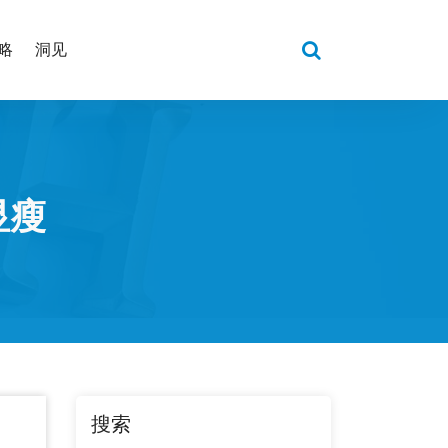
略
洞见
显瘦
搜索