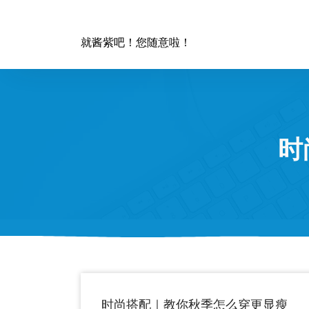
跳
至
正
就酱紫吧！您随意啦！
文
时
时尚搭配｜教你秋季怎么穿更显瘦