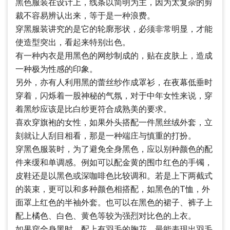
黑色服装在设计上，线条以简明为主，因为太复杂的剪
裁不容易辨认出来，等于是一种浪费。
穿黑服装讲究的是它的轮廓形状，必须非常明显，才能
使造型突出，看起来特别出色。
有一种内衣是用黑色的网纱制成的，贴在皮肤上，造成
一种极为性感的印象。
另外，亦有人利用黑的蕾丝纱作成罩衫，在夜幕低垂时
穿着，闪烁着一股神秘的气氛，对于中年女性来说，穿
着黑纱应该是比白纱更符合成熟美的要求。
喜欢穿旗袍的女性，如果外头搭配一件黑丝绒外套，立
刻就让人刮目相看，那是一种端庄与慎重的打扮。
穿黑色服装时，为了避免全身黑色，应以别种颜色的配
件来缓和单调感。例如可以配金黄的围巾红色的手镯，
皮鞋还是以黑色或深咖啡色比较调和。若是上下两截式
的装束，更可以和多种颜色相搭配，如黑色的T恤，外
面罩上红色的半袖外套。也可以在黑色的裙子、裤子上
配上橘色、白色、黄色等较为强烈对比色的上衣。
如果穿全身黑时，配上有羽毛的胸花，最能表现出羽毛