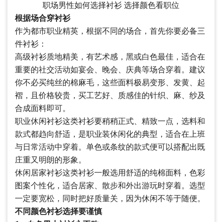
职场男性如何选择衬衫 选择颜色看职位
根据场合穿衬衫
作为都市职业精英，根据不同的场合，首先你要必备三
件衬衫：
高级衬衫质地精美，有艺术感，黑或白色最佳，适合在
重要的社交活动如宴会、晚会、庆典等场合穿着。建议
你不必买纯丝的棉麻毛，这些面料极易变形、发黄、起
褶，且价格较贵，买工艺好、质感佳的针织、麻、纱及
合成面料即可。
职业休闲衬衫这类衬衫要稍稍正式、精致一点，选料和
款式都趋向舒适，是职业装休闲化的典型，适合在上班
与日常活动中穿着。单色或条纹的款式便可以搭配出既
庄重又明朗的形象。
休闲居家衬衫这类衬衫一般选用舒适的纯棉面料，色彩
图案个性化，适合居家、散步和外出游玩时穿着。选型
一定要宽松，同时把好质量关，因为休闲不等于随便。
不同颜色衬衫选择要谨慎