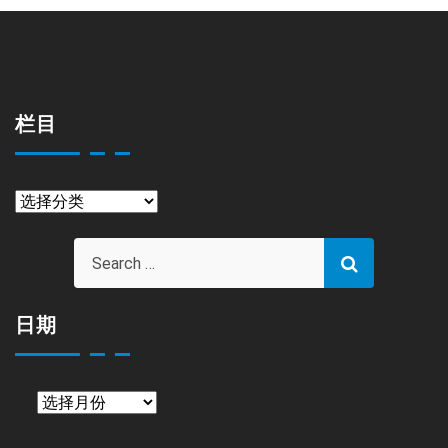
栏目
栏
目
日期
日
期