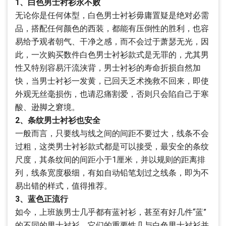
1、白色男士衬衫永不败
无论你是任何体型，白色男士衬衫毋庸置疑是绝对必需
品，搭配任何颜色的西装，都能有压倒性的胜利，也容
易给予观者朝气、干净之感，而不会过于萧瑟无光，因
此，一次购买数件白色男士衬衫款式是无罪的，尤其男
性又特别容易汗流浃背，男士衬衫的寿命折损自然加
快，当男士衬衫一发黄，已回天乏术挽救不回来，即使
外观无丝毫损伤，也请忍痛割爱，否则只会陷自己于寒
酸、逊脚之窘境。
2、条纹男士衬衫也安全
一般而言，只要线与线之间的间距不要过大，线条不会
过粗，这类男士衬衫款式都是可以接受，最安全的条纹
尺度，其条纹间的间距小于1厘米，并以规则的距离排
列，线条宽度极细，有如自动铅笔划过之线条，即为不
易出错的样式，值得推荐。
3、蓝色正流行
如今，上班族男士几乎都有蓝衬衫，甚至有好几件“蓝”
的不同的男士衬衫，它们的重要性几与白色男士衬衫并