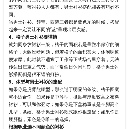
驾齐驱。蓝衬衫人人都有，男士衬衫搭配却各有巧妙不
同。
当男士衬衫、领带、西装三者都是蓝色系的时候，搭配
起来一定要让不同的“蓝”呈现出层次感。
4、格子男士衬衫要谨慎
就如同条纹衬衫一般，格子的面积若是呈微小保守的细
格子，大致没啥问题，但若格子的面积甚大，休闲味道
便浓厚，此时就不适宜于工作等正式场合里穿着，无法
传达出庄重之气势，而平常假日休闲时刻，格子男士衬
衫搭配倒是很不错的打扮。
5、体型与男士衬衫的速配
如果你是虎背熊腰型，那么过于明显的条纹、格子图案
就不适合你：如果你是中等型，挺度与厚度较高之布料
衬衫，可以和你登对；如果你是下盘稳重或是长脚高个
儿型，条纹、格子男士衬衫款式跟你很速配；如果你是
矮胖型，素色是你唯一的选择。
根据职业选不同颜色的衬衫