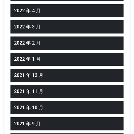
2022 年 4 月
2022 年 3 月
2022 年 2 月
2022 年 1 月
2021 年 12 月
2021 年 11 月
2021 年 10 月
2021 年 9 月