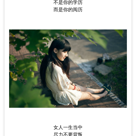
不是你的学历
而是你的阅历
女人一生当中
尽力不要背叛