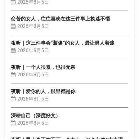
2026年8月5日
命苦的女人，往往喜欢在这三件事上执迷不悟
2026年8月5日
夜听｜这三件事会“装傻”的女人，最让男人着迷
2026年8月5日
夜听｜一个人很累，也很无奈
2026年8月5日
夜听｜爱你的人，眼里都是你
2026年8月5日
深耕自己（深度好文）
2026年8月5日