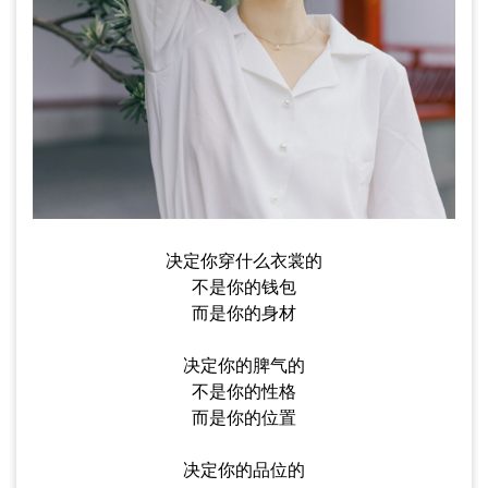
决定你穿什么衣裳的
不是你的钱包
而是你的身材
决定你的脾气的
不是你的性格
而是你的位置
决定你的品位的