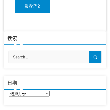
搜索
日期
日
期