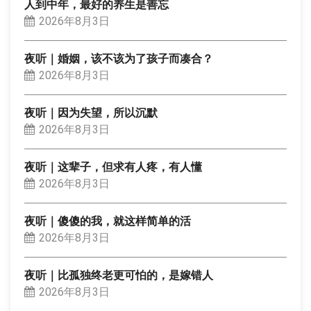
人到中年，最好的养生是善忘
2026年8月3日
夜听｜婚姻，该不该为了孩子而凑合？
2026年8月3日
夜听｜因为失望，所以沉默
2026年8月3日
夜听｜这辈子，但求有人疼，有人懂
2026年8月3日
夜听｜傻傻的我，就这样简单的活
2026年8月3日
夜听｜比孤独终老更可怕的，是嫁错人
2026年8月3日