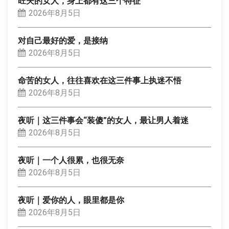
旺夫的女人，身上都有这三个特征
2026年8月5日
对自己最好的爱，是接纳
2026年8月5日
命苦的女人，往往喜欢在这三件事上执迷不悟
2026年8月5日
夜听｜这三件事会“装傻”的女人，最让男人着迷
2026年8月5日
夜听｜一个人很累，也很无奈
2026年8月5日
夜听｜爱你的人，眼里都是你
2026年8月5日