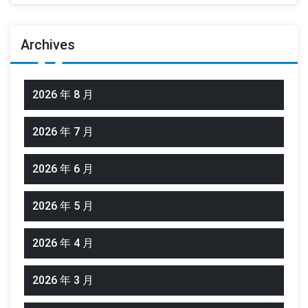
Archives
2026 年 8 月
2026 年 7 月
2026 年 6 月
2026 年 5 月
2026 年 4 月
2026 年 3 月