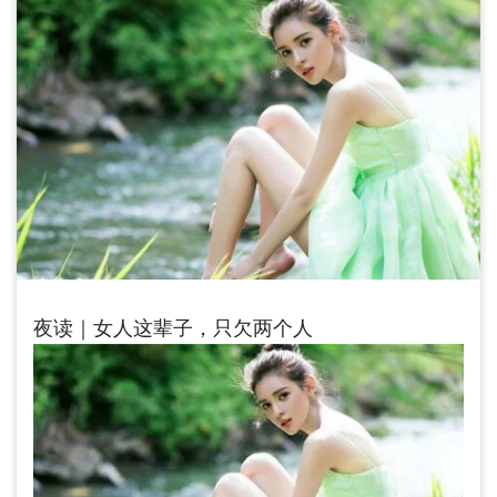
夜读｜女人这辈子，只欠两个人