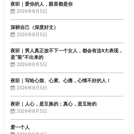
夜听｜爱你的人，眼里都是你
2026年8月5日
深耕自己（深度好文）
2026年8月5日
夜听｜男人真正放不下一个女人，都会有这4大表现，
是“装”不出来的
2026年8月5日
夜听｜写给心烦、心累、心痛，心情不好的人！
2026年8月5日
夜听｜人心，是互换的；真心，是互给的
2026年8月5日
爱一个人