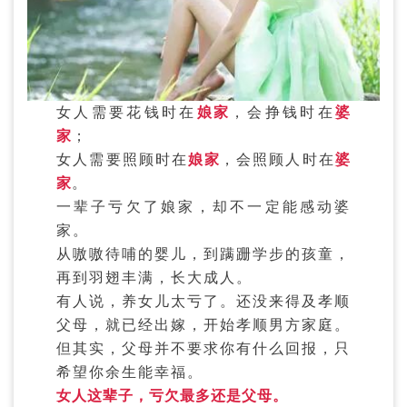
女人需要花钱时在
娘家
，会挣钱时在
婆
家
；
女人需要照顾时在
娘家
，会照顾人时在
婆
家
。
一辈子亏欠了娘家，却不一定能感动婆
家。
从嗷嗷待哺的婴儿，到蹒跚学步的孩童，
再到羽翅丰满，长大成人。
有人说，养女儿太亏了。
还没来得及孝顺
父母，就已经出嫁，开始孝顺男方家庭。
但其实，父母并不要求你有什么回报，只
希望你余生能幸福。
女人这辈子，亏欠最多还是父母。