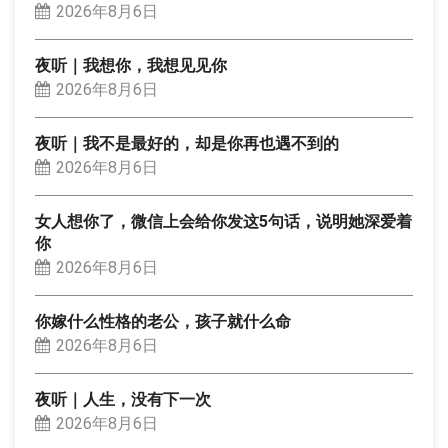
2026年8月6日
夜听｜我想你，我想见见你
2026年8月6日
夜听｜我不是最好的，却是你再也遇不到的
2026年8月6日
女人想你了，微信上会给你发这5句话，说明她深爱着
你
2026年8月6日
你嫁什么性格的老公，孩子就什么命
2026年8月6日
夜听｜人生，没有下一次
2026年8月6日