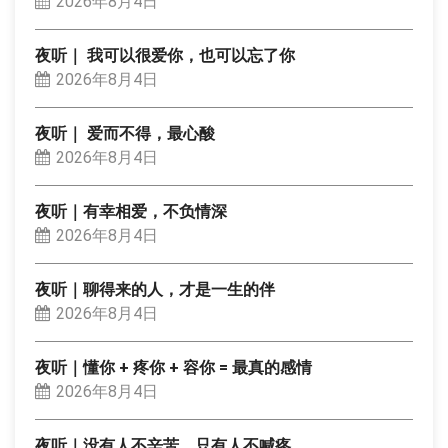
2026年8月4日
夜听｜ 我可以很爱你，也可以忘了你
2026年8月4日
夜听｜ 爱而不得，最心酸
2026年8月4日
夜听｜有幸相爱，不负情深
2026年8月4日
夜听｜聊得来的人，才是一生的伴
2026年8月4日
夜听｜懂你 + 疼你 + 容你 = 最真的感情
2026年8月4日
夜听｜没有人不辛苦，只有人不喊疼