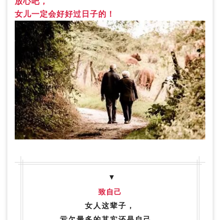
放心吧，
女儿一定会好好过日子的！
▼
致自己
女人这辈子，
亏欠最多的其实还是自己。