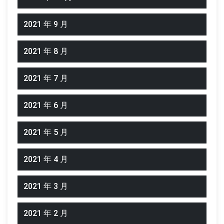
2021 年 9 月
2021 年 8 月
2021 年 7 月
2021 年 6 月
2021 年 5 月
2021 年 4 月
2021 年 3 月
2021 年 2 月