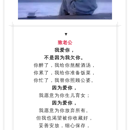
▼
致老公
我爱你，
不是因为我欠你。
你醉了，我给你熬醒酒汤，
你累了，我给你准备饭菜，
你忙了，我替你照顾公婆。
因为爱你，
我愿意为你生儿育女；
因为爱你，
我愿意为你放弃所有。
但我也渴望被你收藏好，
妥善安放，细心保存，