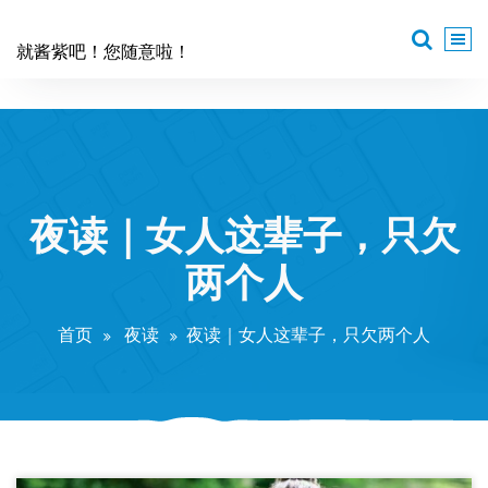
跳
至
就酱紫吧！您随意啦！
正
文
夜读｜女人这辈子，只欠
两个人
首页
夜读
夜读｜女人这辈子，只欠两个人