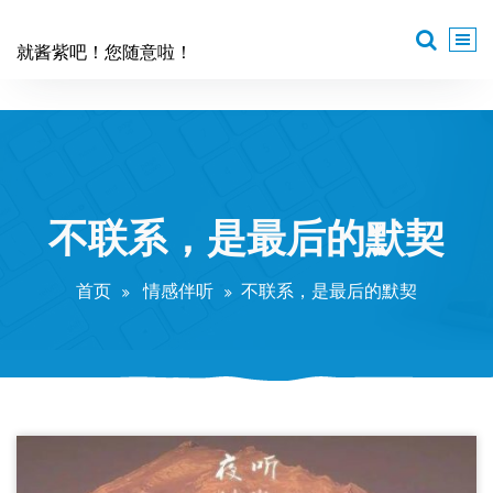
跳
至
就酱紫吧！您随意啦！
正
文
不联系，是最后的默契
首页
情感伴听
不联系，是最后的默契