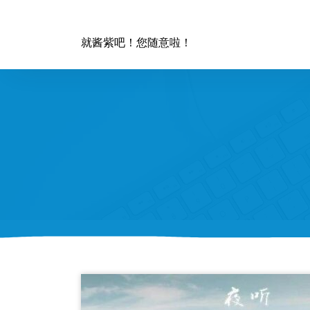
跳
至
正
就酱紫吧！您随意啦！
文