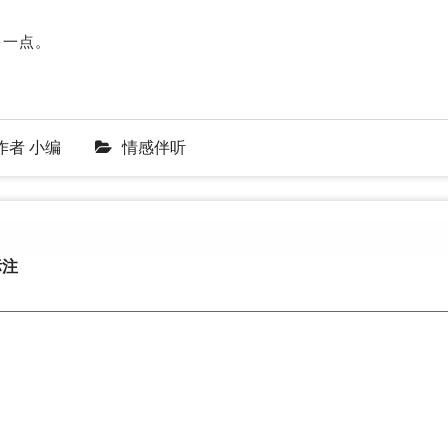
多一点。
作者
小编
情感伴听
注