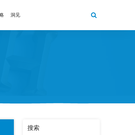
略
洞见
搜索