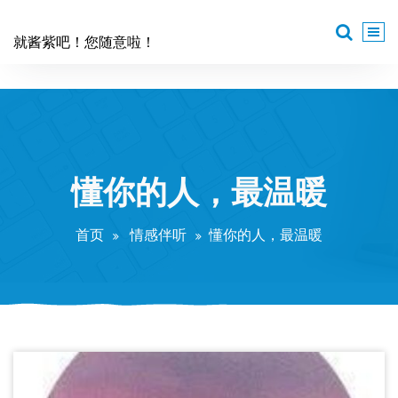
跳
至
就酱紫吧！您随意啦！
正
文
懂你的人，最温暖
首页
情感伴听
懂你的人，最温暖