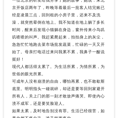
一位北京的听友给我分享了她的故事，她说：来北
京开饭店两年了，昨晚等着最后一批客人结完账已
经是凌晨三点，回到租的小房子里，还来不及洗
澡，就突然晕倒在地上。我不知道在地上躺了多长
时间，醒来后发现小猫躺在身边，窗外传来小鸟叽
叽喳喳的叫声。我赶紧爬起来，拍拍身上的灰尘，
急急忙忙地跑去菜市场批发蔬菜，忙碌的一天又开
始了。母亲打电话过来问我累不累，我鼻子一酸说
挺好！
现代人都活得太累了。为生活所累，为情所累，为
世俗的眼光所累。
可成年人没有崩溃的自由，哪怕再累，也不敢歇斯
底里。明明指头一碰就碎，却还是要等回到家避开
所有人，关上门的那一刻才敢放声痛哭。即使内心
溃不成军，还是要笑脸迎人。
如果太累，及时地告别没有罪。生活已经很苦，如