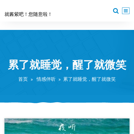
跳
至
就酱紫吧！您随意啦！
正
文
累了就睡觉，醒了就微笑
首页
情感伴听
累了就睡觉，醒了就微笑