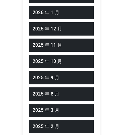
2026 年 1 月
2025 年 12 月
2025 年 11 月
2025 年 10 月
2025 年 9 月
2025 年 8 月
2025 年 3 月
2025 年 2 月