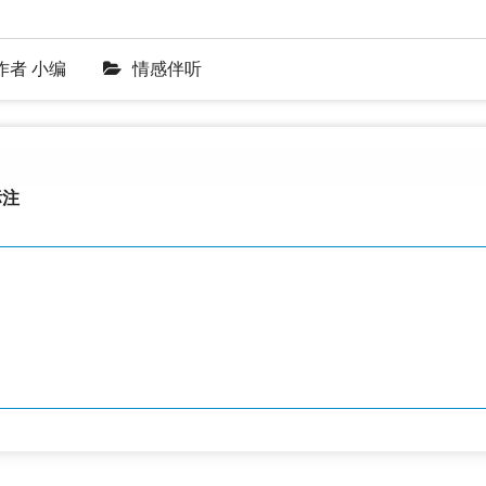
作者
小编
情感伴听
注