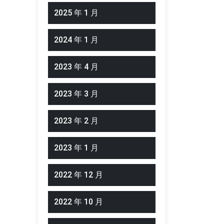
2025 年 1 月
2024 年 1 月
2023 年 4 月
2023 年 3 月
2023 年 2 月
2023 年 1 月
2022 年 12 月
2022 年 10 月