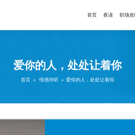
首页
夜读
职场攻
爱你的人，处处让着你
首页
情感伴听
爱你的人，处处让着你