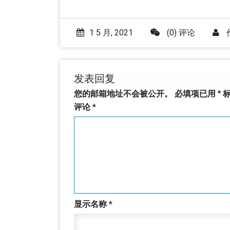
1 5 月, 2021
(0) 评论
发表回复
您的邮箱地址不会被公开。
必填项已用
*
标
评论
*
显示名称
*