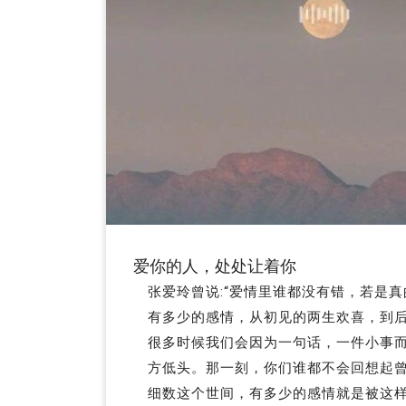
爱你的人，处处让着你
张爱玲曾说:“爱情里谁都没有错，若是
有多少的感情，从初见的两生欢喜，到
很多时候我们会因为一句话，一件小事
方低头。那一刻，你们谁都不会回想起
细数这个世间，有多少的感情就是被这