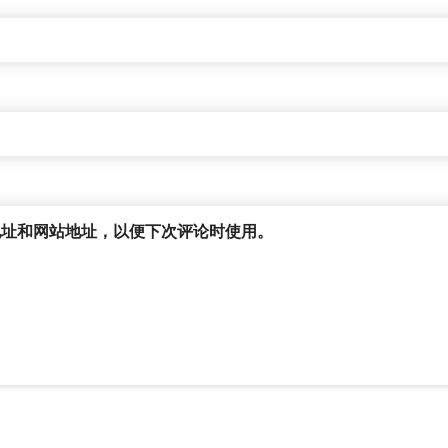
地址和网站地址，以便下次评论时使用。