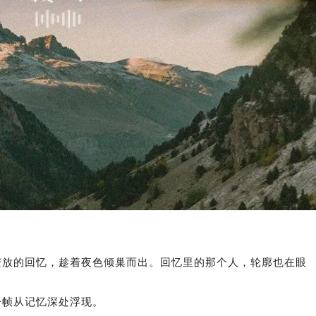
安放的回忆，趁着夜色倾巢而出。回忆里的那个人，轮廓也在眼
一帧从记忆深处浮现。