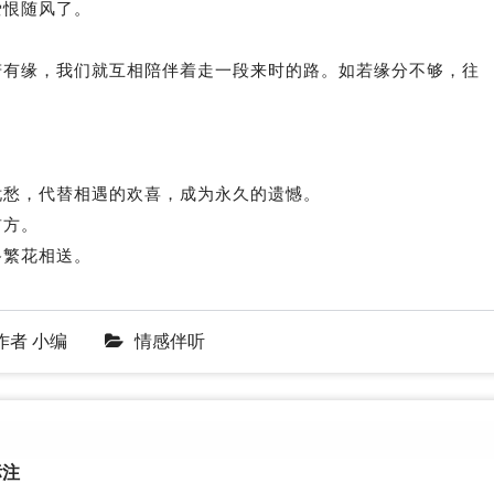
爱恨随风了。
若有缘，我们就互相陪伴着走一段来时的路。如若缘分不够，往
。
。
。
忧愁，代替相遇的欢喜，成为永久的遗憾。
前方。
路繁花相送。
作者
小编
情感伴听
注