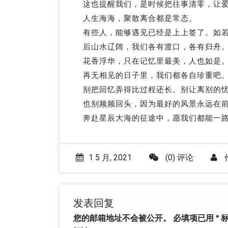
这也提醒我们，是时候把往事清零，让
人生海海，聚散离合都是常态。
有些人，能够遇见已经是上上签了。如
后山水辽阔，我们各有渡口，各有归舟
花香浮华，只在记忆里最美，人也如是
再无相见的日子里，我们都各自珍重吧
别把回忆弄得比过程还长。别让离别的
也别频频回头，因为最好的风景永远在
奔赴星辰大海的征途中，愿我们都能一
1 5 月, 2021
(0) 评论
发表回复
您的邮箱地址不会被公开。
必填项已用
*
标