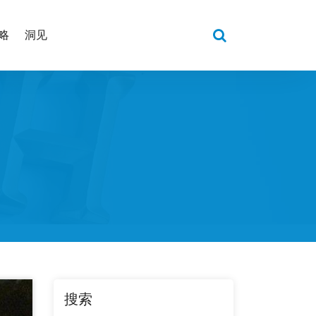
略
洞见
搜索