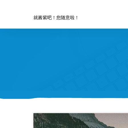
跳
至
正
就酱紫吧！您随意啦！
文