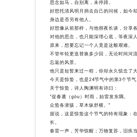
思念如马，自别离，未停蹄。
好想托清风明月捎去自己的问候，如今
身边是否另有他人。
好想像从前那样，与他彻夜长谈，分享
对他的思念，也只能深埋心底，等夜深
原来，想要忘记一个人竟是这般艰难。
不管年轮更迭替换多少回，无论时间河
忘返的风景。
他只是短暂来过一程，你却永久惦念了
今天是惊蛰，也是24节气中的第3个节气
关于惊蛰，诗人陶渊明有诗曰：
“促春遘（gòu）时雨，始雷发东隅。
众蛰各潜骇，草木纵舒横。”
据说，这是惊蛰这个节气的特有现象：在
长。
春雷一声，芳华惊醒；万物复苏，旧疾