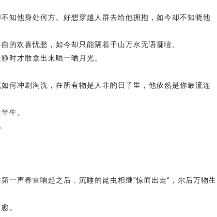
却不知他身处何方。好想穿越人群去给他拥抱，如今却不知晓他
各自的欢喜忧愁，如今却只能隔着千山万水无语凝噎。
人静时才敢拿出来晒一晒月光。
流如何冲刷淘洗，在所有物是人非的日子里，他依然是你最流连
大半生。
。
第一声春雷响起之后，沉睡的昆虫相继“惊而出走”，尔后万物生
当愈。