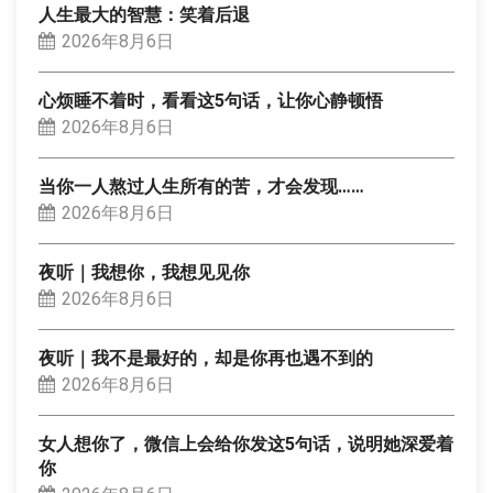
人生最大的智慧：笑着后退
2026年8月6日
心烦睡不着时，看看这5句话，让你心静顿悟
2026年8月6日
当你一人熬过人生所有的苦，才会发现……
2026年8月6日
夜听｜我想你，我想见见你
2026年8月6日
夜听｜我不是最好的，却是你再也遇不到的
2026年8月6日
女人想你了，微信上会给你发这5句话，说明她深爱着
你