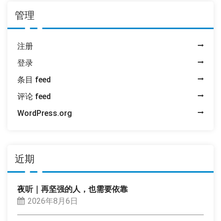
管理
注册
登录
条目 feed
评论 feed
WordPress.org
近期
夜听｜再坚强的人，也需要依靠
2026年8月6日