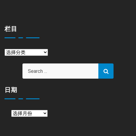
栏目
栏
目
日期
日
期