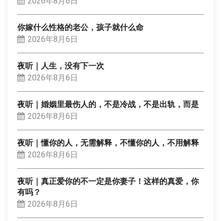
2026年8月6日
你嫁什么性格的老公，孩子就什么命
2026年8月6日
夜听｜人生，没有下一次
2026年8月6日
夜听｜婚姻里最伤人的，不是冷战，不是出轨，而是
2026年8月6日
夜听｜懂你的人，无需解释，不懂你的人，不用解释
2026年8月6日
夜听｜真正爱你的不一定是你妻子！这样的真爱，你
有吗？
2026年8月6日