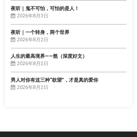
夜听｜鬼不可怕，可怕的是人！
2026年8月3日
夜听｜一个转身，两个世界
2026年8月2日
人生的最高境界——熬（深度好文）
2026年8月2日
男人对你有这三种“欲望”，才是真的爱你
2026年8月2日