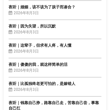
夜听｜婚姻，该不该为了孩子而凑合？
2026年8月3日
夜听｜因为失望，所以沉默
2026年8月3日
夜听｜这辈子，但求有人疼，有人懂
2026年8月3日
夜听｜傻傻的我，就这样简单的活
2026年8月3日
夜听｜比孤独终老更可怕的，是嫁错人
2026年8月3日
夜听｜钱靠自己挣，路靠自己走，苦靠自己尝，事靠
自己扛