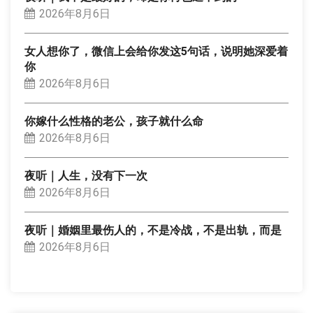
2026年8月6日
女人想你了，微信上会给你发这5句话，说明她深爱着
你
2026年8月6日
你嫁什么性格的老公，孩子就什么命
2026年8月6日
夜听｜人生，没有下一次
2026年8月6日
夜听｜婚姻里最伤人的，不是冷战，不是出轨，而是
2026年8月6日