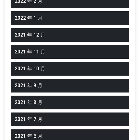
2022 年 2 月
2022 年 1 月
2021 年 12 月
2021 年 11 月
2021 年 10 月
2021 年 9 月
2021 年 8 月
2021 年 7 月
2021 年 6 月