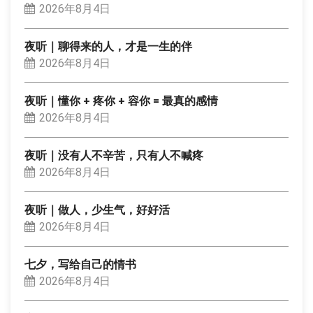
2026年8月4日
夜听｜聊得来的人，才是一生的伴
2026年8月4日
夜听｜懂你 + 疼你 + 容你 = 最真的感情
2026年8月4日
夜听｜没有人不辛苦，只有人不喊疼
2026年8月4日
夜听｜做人，少生气，好好活
2026年8月4日
七夕，写给自己的情书
2026年8月4日