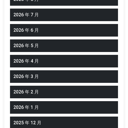
2026 年 7 月
2026 年 6 月
2026 年 5 月
2026 年 4 月
2026 年 3 月
2026 年 2 月
2026 年 1 月
2025 年 12 月