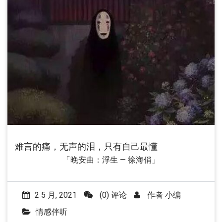
难言的痛，无声的泪，只有自己最懂
「晚安曲：浮生 — 徐海俏」
2 5 月, 2021
(0) 评论
作者
小编
情感伴听