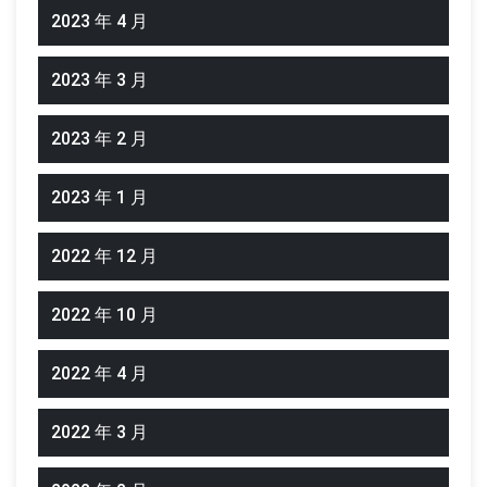
2023 年 4 月
2023 年 3 月
2023 年 2 月
2023 年 1 月
2022 年 12 月
2022 年 10 月
2022 年 4 月
2022 年 3 月