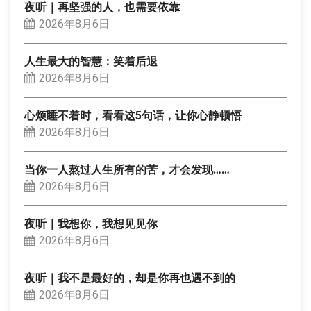
夜听｜再坚强的人，也需要依靠
2026年8月6日
人生最大的智慧：笑着后退
2026年8月6日
心烦睡不着时，看看这5句话，让你心静顿悟
2026年8月6日
当你一人熬过人生所有的苦，才会发现……
2026年8月6日
夜听｜我想你，我想见见你
2026年8月6日
夜听｜我不是最好的，却是你再也遇不到的
2026年8月6日