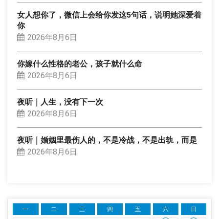
女人想你了，微信上会给你发这5句话，说明她深爱着
你
2026年8月6日
你嫁什么性格的老公，孩子就什么命
2026年8月6日
夜听｜人生，没有下一次
2026年8月6日
夜听｜婚姻里最伤人的，不是冷战，不是出轨，而是
2026年8月6日
一
二
三
四
五
六
日