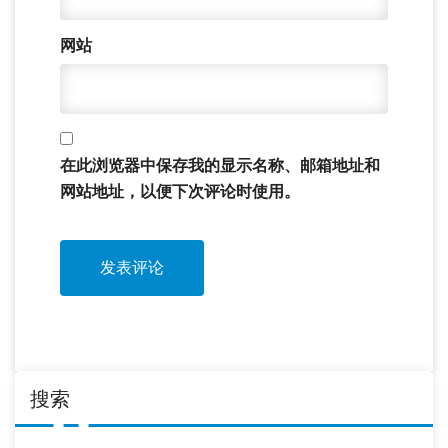
网站
在此浏览器中保存我的显示名称、邮箱地址和
网站地址，以便下次评论时使用。
搜索