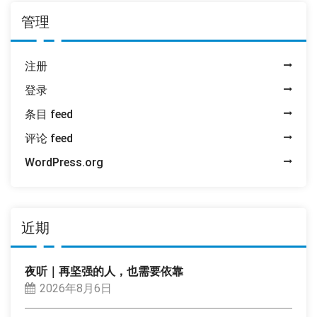
管理
注册
登录
条目 feed
评论 feed
WordPress.org
近期
夜听｜再坚强的人，也需要依靠
2026年8月6日