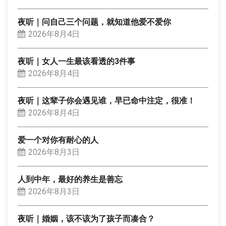
夜听｜问自己三个问题，就知道他爱不爱你
2026年8月4日
夜听｜女人一生最该看透的3件事
2026年8月4日
夜听｜这辈子你会遇见谁，早已命中注定，很准！
2026年8月4日
爱一个对你有耐心的人
2026年8月3日
人到中年，最好的养生是善忘
2026年8月3日
夜听｜婚姻，该不该为了孩子而凑合？