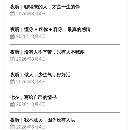
夜听｜聊得来的人，才是一生的伴
2026年8月4日
夜听｜懂你 + 疼你 + 容你 = 最真的感情
2026年8月4日
夜听｜没有人不辛苦，只有人不喊疼
2026年8月4日
夜听｜做人，少生气，好好活
2026年8月4日
七夕，写给自己的情书
2026年8月4日
夜听｜我不敢哭，因为没有人哄
2026年8月4日