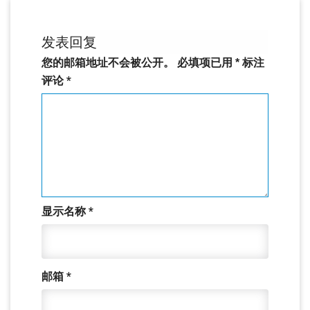
发表回复
您的邮箱地址不会被公开。
必填项已用
*
标注
评论
*
显示名称
*
邮箱
*