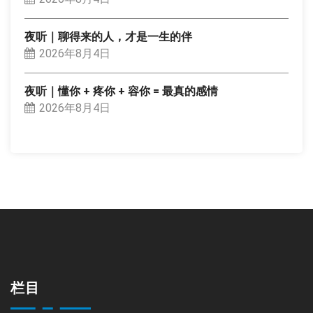
夜听｜聊得来的人，才是一生的伴
2026年8月4日
夜听｜懂你 + 疼你 + 容你 = 最真的感情
2026年8月4日
栏目