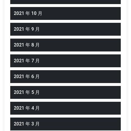
2021 年 10 月
2021 年 9 月
2021 年 8 月
2021 年 7 月
2021 年 6 月
2021 年 5 月
2021 年 4 月
2021 年 3 月