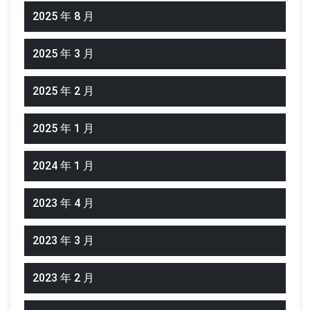
2025 年 8 月
2025 年 3 月
2025 年 2 月
2025 年 1 月
2024 年 1 月
2023 年 4 月
2023 年 3 月
2023 年 2 月