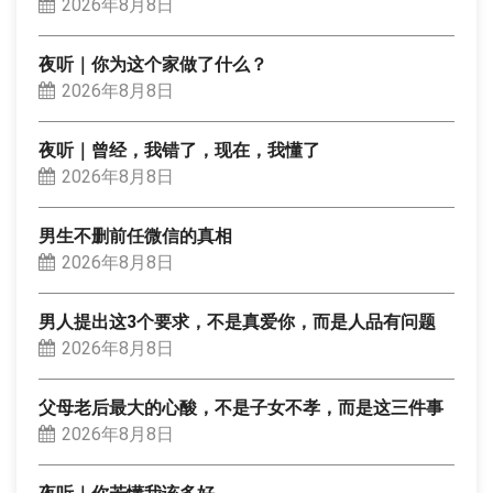
2026年8月8日
夜听｜你为这个家做了什么？
2026年8月8日
夜听｜曾经，我错了，现在，我懂了
2026年8月8日
男生不删前任微信的真相
2026年8月8日
男人提出这3个要求，不是真爱你，而是人品有问题
2026年8月8日
父母老后最大的心酸，不是子女不孝，而是这三件事
2026年8月8日