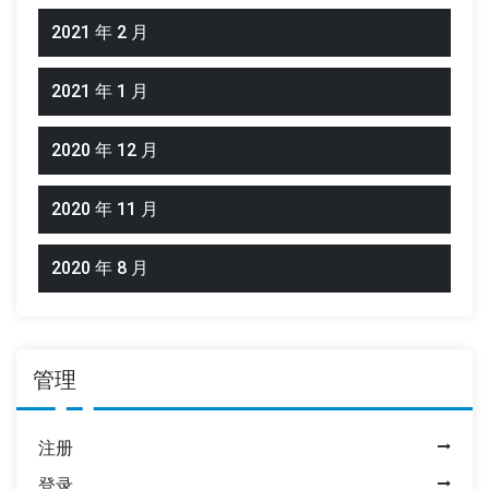
2021 年 2 月
2021 年 1 月
2020 年 12 月
2020 年 11 月
2020 年 8 月
管理
注册
登录