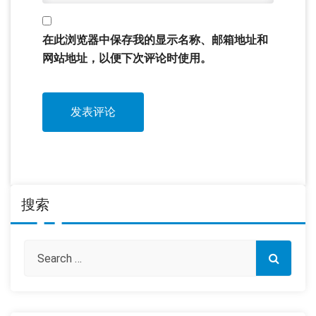
在此浏览器中保存我的显示名称、邮箱地址和
网站地址，以便下次评论时使用。
搜索