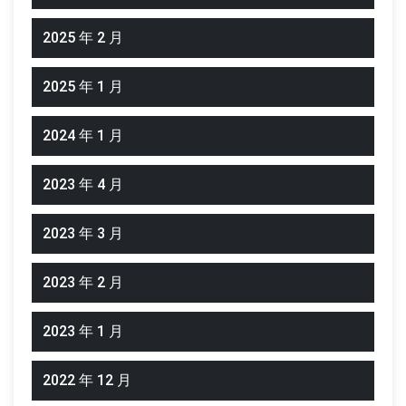
2025 年 2 月
2025 年 1 月
2024 年 1 月
2023 年 4 月
2023 年 3 月
2023 年 2 月
2023 年 1 月
2022 年 12 月