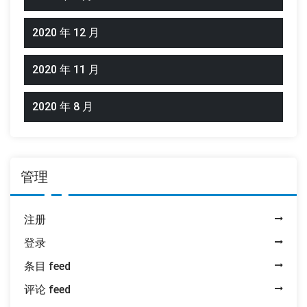
2020 年 12 月
2020 年 11 月
2020 年 8 月
管理
注册
登录
条目 feed
评论 feed