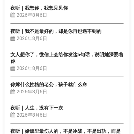
夜听｜我想你，我想见见你
2026年8月6日
夜听｜我不是最好的，却是你再也遇不到的
2026年8月6日
女人想你了，微信上会给你发这5句话，说明她深爱着
你
2026年8月6日
你嫁什么性格的老公，孩子就什么命
2026年8月6日
夜听｜人生，没有下一次
2026年8月6日
夜听｜婚姻里最伤人的，不是冷战，不是出轨，而是