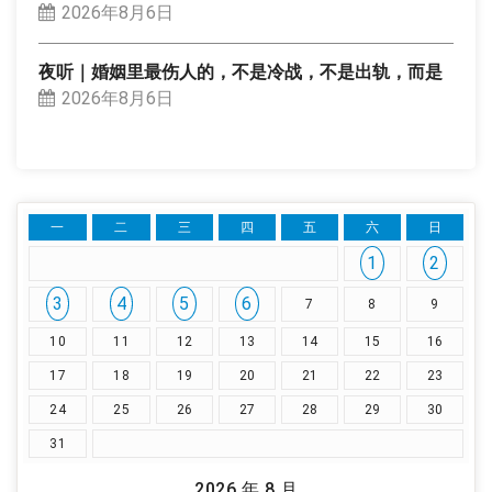
2026年8月6日
夜听｜婚姻里最伤人的，不是冷战，不是出轨，而是
2026年8月6日
一
二
三
四
五
六
日
1
2
3
4
5
6
7
8
9
10
11
12
13
14
15
16
17
18
19
20
21
22
23
24
25
26
27
28
29
30
31
2026 年 8 月