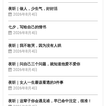
夜听｜做人，少生气，好好活
2026年8月4日
七夕，写给自己的情书
2026年8月4日
夜听｜我不敢哭，因为没有人哄
2026年8月4日
夜听｜问自己三个问题，就知道他爱不爱你
2026年8月4日
夜听｜女人一生最该看透的3件事
2026年8月4日
夜听｜这辈子你会遇见谁，早已命中注定，很准！