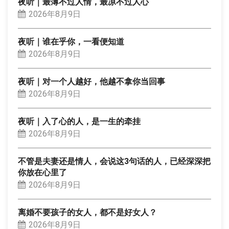
夜听｜最薄不过人情，最凉不过人心
2026年8月9日
夜听｜谁在乎你，一看便知道
2026年8月9日
夜听｜对一个人越好，他越不拿你当回事
2026年8月9日
夜听｜入了心的人，是一生的牵挂
2026年8月9日
不管是夫妻还是情人，会说这3句话的人，已经深深把
你放在心里了
2026年8月9日
离婚不要孩子的女人，都不是好女人？
2026年8月9日