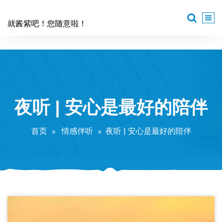
跳
至
就酱紫吧！您随意啦！
正
文
夜听 | 安心是最好的陪伴
首页
情感伴听
夜听 | 安心是最好的陪伴