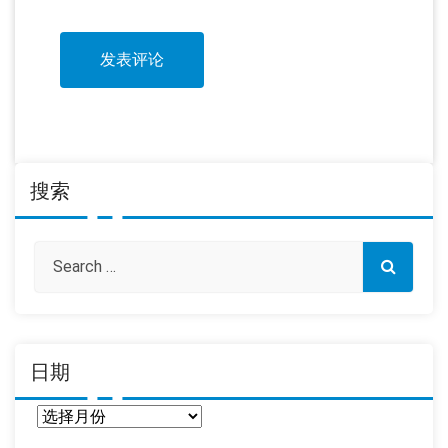
搜索
日期
日
期