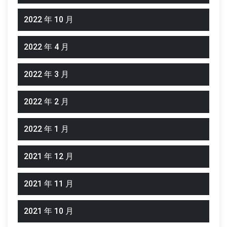
2022 年 10 月
2022 年 4 月
2022 年 3 月
2022 年 2 月
2022 年 1 月
2021 年 12 月
2021 年 11 月
2021 年 10 月