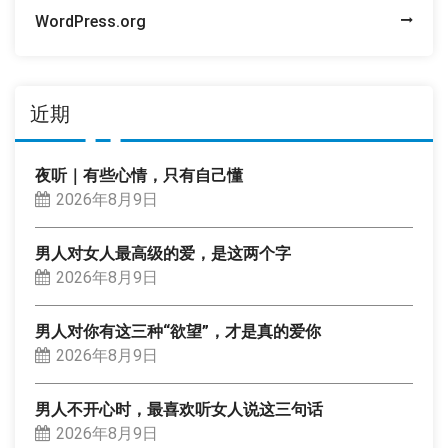
WordPress.org
近期
夜听｜有些心情，只有自己懂
2026年8月9日
男人对女人最高级的爱，是这两个字
2026年8月9日
男人对你有这三种“欲望”，才是真的爱你
2026年8月9日
男人不开心时，最喜欢听女人说这三句话
2026年8月9日