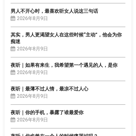
男人不开心时，最喜欢听女人说这三句话
2026年8月9日
其实，男人更渴望女人在这些时候“主动”，他会为你
痴迷
2026年8月9日
夜听｜如果有来生，我希望第一个遇见的人，是你
2026年8月9日
夜听｜最薄不过人情，最凉不过人心
2026年8月9日
夜听｜你的手机，暴露了谁最爱你
2026年8月9日