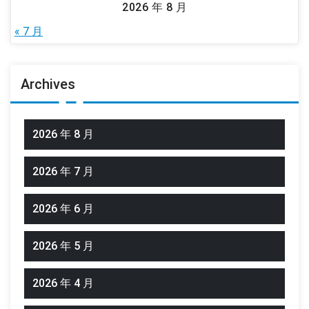
2026 年 8 月
« 7 月
Archives
2026 年 8 月
2026 年 7 月
2026 年 6 月
2026 年 5 月
2026 年 4 月