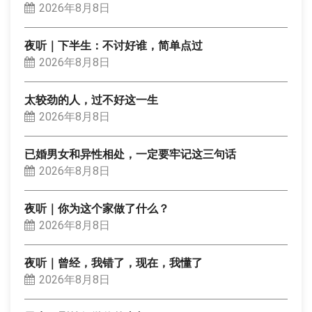
2026年8月8日
夜听｜下半生：不讨好谁，简单点过
2026年8月8日
太较劲的人，过不好这一生
2026年8月8日
已婚男女和异性相处，一定要牢记这三句话
2026年8月8日
夜听｜你为这个家做了什么？
2026年8月8日
夜听｜曾经，我错了，现在，我懂了
2026年8月8日