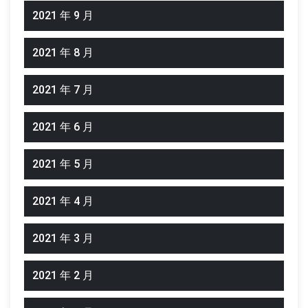
2021 年 9 月
2021 年 8 月
2021 年 7 月
2021 年 6 月
2021 年 5 月
2021 年 4 月
2021 年 3 月
2021 年 2 月