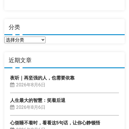
期
分类
分
类
近期文章
夜听｜再坚强的人，也需要依靠
2026年8月6日
人生最大的智慧：笑着后退
2026年8月6日
心烦睡不着时，看看这5句话，让你心静顿悟