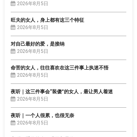
2026年8月5日
旺夫的女人，身上都有这三个特征
2026年8月5日
对自己最好的爱，是接纳
2026年8月5日
命苦的女人，往往喜欢在这三件事上执迷不悟
2026年8月5日
夜听｜这三件事会“装傻”的女人，最让男人着迷
2026年8月5日
夜听｜一个人很累，也很无奈
2026年8月5日