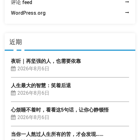
评论 feed
WordPress.org
近期
夜听｜再坚强的人，也需要依靠
2026年8月6日
人生最大的智慧：笑着后退
2026年8月6日
心烦睡不着时，看看这5句话，让你心静顿悟
2026年8月6日
当你一人熬过人生所有的苦，才会发现……