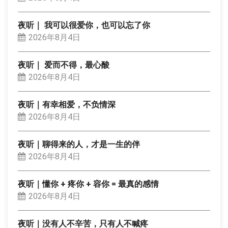
夜听｜ 我可以很爱你，也可以忘了你
2026年8月4日
夜听｜ 爱而不得，最心酸
2026年8月4日
夜听｜有幸相爱，不负情深
2026年8月4日
夜听｜聊得来的人，才是一生的伴
2026年8月4日
夜听｜懂你 + 疼你 + 容你 = 最真的感情
2026年8月4日
夜听｜没有人不辛苦，只有人不喊疼