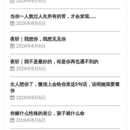
2026年8月6日
当你一人熬过人生所有的苦，才会发现……
2026年8月6日
夜听｜我想你，我想见见你
2026年8月6日
夜听｜我不是最好的，却是你再也遇不到的
2026年8月6日
女人想你了，微信上会给你发这5句话，说明她深爱着
你
2026年8月6日
你嫁什么性格的老公，孩子就什么命
2026年8月6日