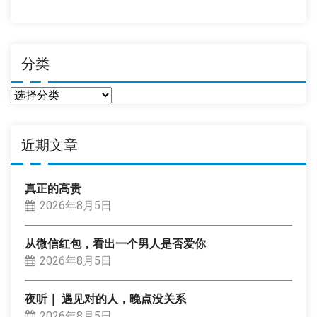
期
分类
分
类
近期文章
真正的高贵
2026年8月5日
从微信红包，看出一个男人是否爱你
2026年8月5日
夜听｜ 遇见对的人，晚点没关系
2026年8月5日