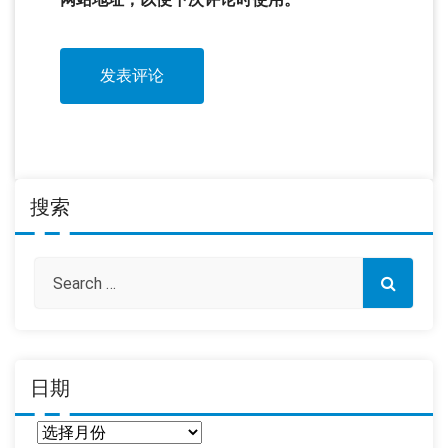
搜索
日期
日