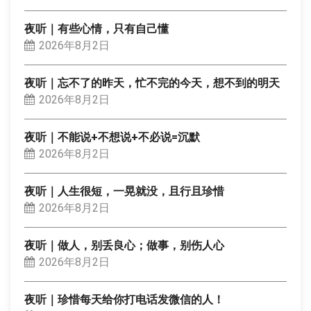
夜听｜有些心情，只有自己懂
2026年8月2日
夜听｜忘不了的昨天，忙不完的今天，想不到的明天
2026年8月2日
夜听｜不能说+不想说+不必说=沉默
2026年8月2日
夜听｜人生很短，一晃就没，且行且珍惜
2026年8月2日
夜听｜做人，别丢良心；做事，别伤人心
2026年8月2日
夜听｜珍惜每天给你打电话发微信的人！