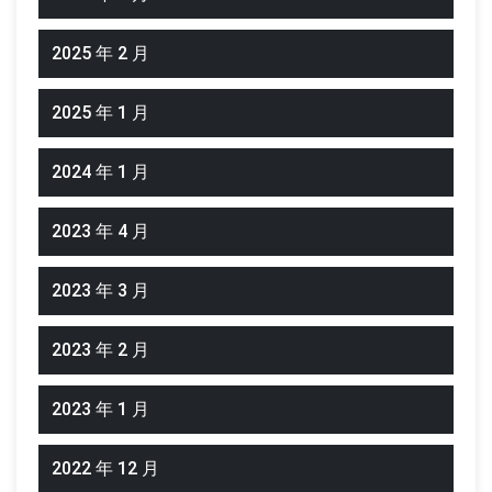
2025 年 2 月
2025 年 1 月
2024 年 1 月
2023 年 4 月
2023 年 3 月
2023 年 2 月
2023 年 1 月
2022 年 12 月