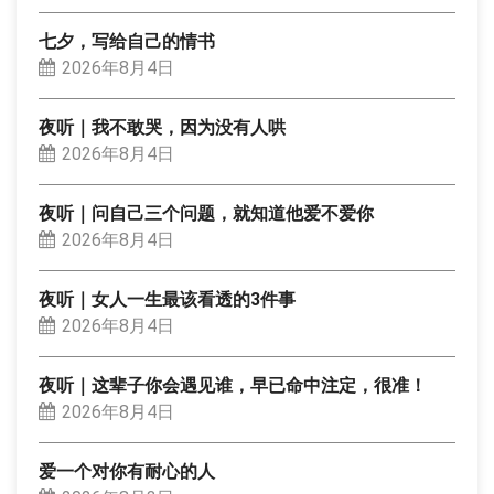
七夕，写给自己的情书
2026年8月4日
夜听｜我不敢哭，因为没有人哄
2026年8月4日
夜听｜问自己三个问题，就知道他爱不爱你
2026年8月4日
夜听｜女人一生最该看透的3件事
2026年8月4日
夜听｜这辈子你会遇见谁，早已命中注定，很准！
2026年8月4日
爱一个对你有耐心的人