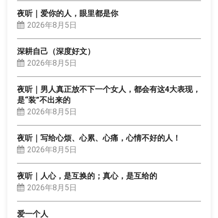
夜听｜爱你的人，眼里都是你
2026年8月5日
深耕自己（深度好文）
2026年8月5日
夜听｜男人真正放不下一个女人，都会有这4大表现，
是“装”不出来的
2026年8月5日
夜听｜写给心烦、心累、心痛，心情不好的人！
2026年8月5日
夜听｜人心，是互换的；真心，是互给的
2026年8月5日
爱一个人