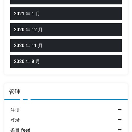
2021 年 1 月
2020 年 12 月
2020 年 11 月
2020 年 8 月
管理
注册
登录
条目 feed