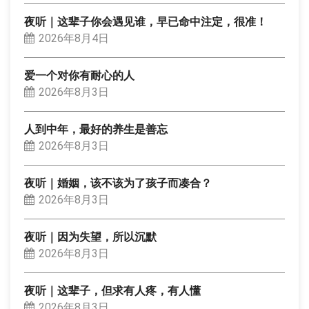
夜听｜这辈子你会遇见谁，早已命中注定，很准！
2026年8月4日
爱一个对你有耐心的人
2026年8月3日
人到中年，最好的养生是善忘
2026年8月3日
夜听｜婚姻，该不该为了孩子而凑合？
2026年8月3日
夜听｜因为失望，所以沉默
2026年8月3日
夜听｜这辈子，但求有人疼，有人懂
2026年8月3日