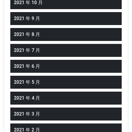
2021 年 10 月
2021 年 9 月
2021 年 8 月
2021 年 7 月
2021 年 6 月
2021 年 5 月
2021 年 4 月
2021 年 3 月
2021 年 2 月