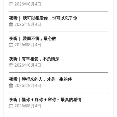
2026年8月4日
夜听｜ 我可以很爱你，也可以忘了你
2026年8月4日
夜听｜ 爱而不得，最心酸
2026年8月4日
夜听｜有幸相爱，不负情深
2026年8月4日
夜听｜聊得来的人，才是一生的伴
2026年8月4日
夜听｜懂你 + 疼你 + 容你 = 最真的感情
2026年8月4日