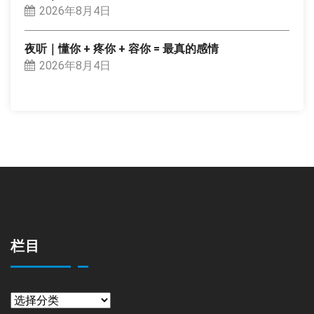
2026年8月4日
夜听｜懂你 + 疼你 + 容你 = 最真的感情
2026年8月4日
栏目
栏