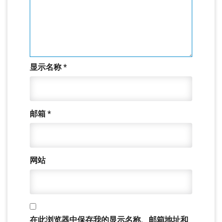
显示名称
*
邮箱
*
网站
在此浏览器中保存我的显示名称、邮箱地址和