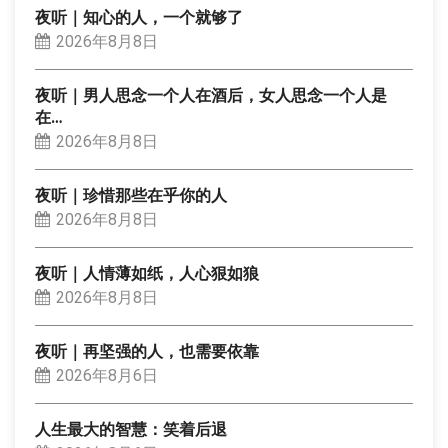
夜听｜知心的人，一个就够了
2026年8月8日
夜听｜男人思念一个人在酒后，女人思念一个人是
在…
2026年8月8日
夜听｜珍惜那些在乎你的人
2026年8月8日
夜听｜人情薄如纸，人心狠如狼
2026年8月8日
夜听｜再坚强的人，也需要依靠
2026年8月6日
人生最大的智慧：笑着后退