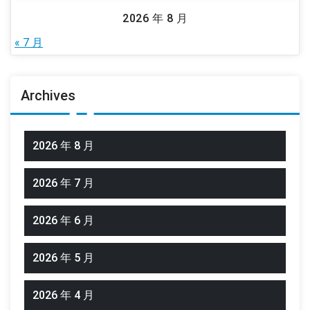
2026 年 8 月
« 7 月
Archives
2026 年 8 月
2026 年 7 月
2026 年 6 月
2026 年 5 月
2026 年 4 月