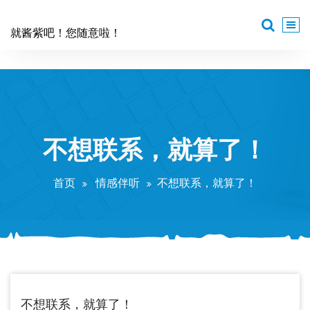
跳
至
就酱紫吧！您随意啦！
正
文
不想联系，就算了！
首页
情感伴听
不想联系，就算了！
不想联系，就算了！