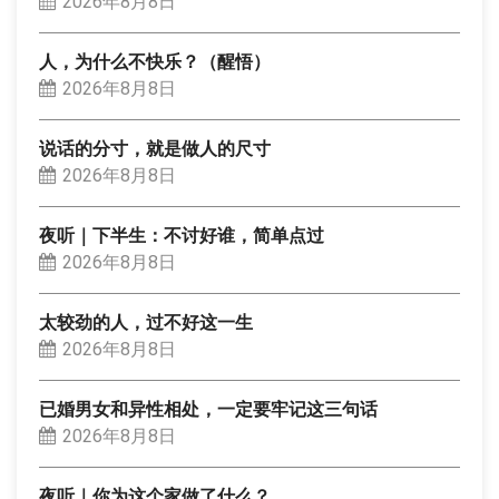
2026年8月8日
人，为什么不快乐？（醒悟）
2026年8月8日
说话的分寸，就是做人的尺寸
2026年8月8日
夜听｜下半生：不讨好谁，简单点过
2026年8月8日
太较劲的人，过不好这一生
2026年8月8日
已婚男女和异性相处，一定要牢记这三句话
2026年8月8日
夜听｜你为这个家做了什么？