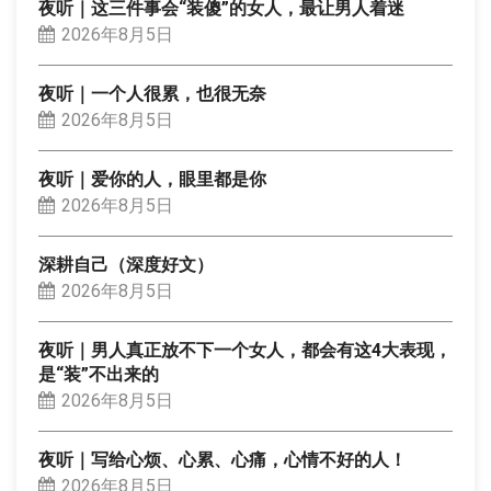
夜听｜这三件事会“装傻”的女人，最让男人着迷
2026年8月5日
夜听｜一个人很累，也很无奈
2026年8月5日
夜听｜爱你的人，眼里都是你
2026年8月5日
深耕自己（深度好文）
2026年8月5日
夜听｜男人真正放不下一个女人，都会有这4大表现，
是“装”不出来的
2026年8月5日
夜听｜写给心烦、心累、心痛，心情不好的人！
2026年8月5日