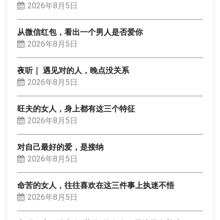
2026年8月5日
从微信红包，看出一个男人是否爱你
2026年8月5日
夜听｜ 遇见对的人，晚点没关系
2026年8月5日
旺夫的女人，身上都有这三个特征
2026年8月5日
对自己最好的爱，是接纳
2026年8月5日
命苦的女人，往往喜欢在这三件事上执迷不悟
2026年8月5日