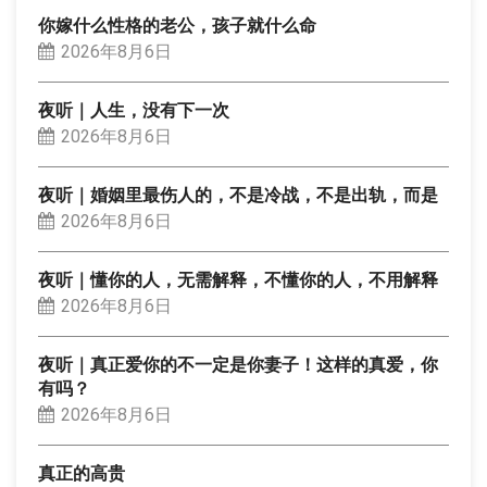
你嫁什么性格的老公，孩子就什么命
2026年8月6日
夜听｜人生，没有下一次
2026年8月6日
夜听｜婚姻里最伤人的，不是冷战，不是出轨，而是
2026年8月6日
夜听｜懂你的人，无需解释，不懂你的人，不用解释
2026年8月6日
夜听｜真正爱你的不一定是你妻子！这样的真爱，你
有吗？
2026年8月6日
真正的高贵