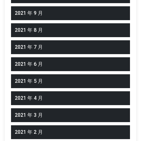
2021 年 9 月
2021 年 8 月
2021 年 7 月
2021 年 6 月
2021 年 5 月
2021 年 4 月
2021 年 3 月
2021 年 2 月