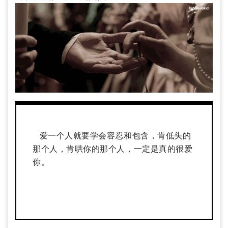
爱一个人就要学会容忍和包含，肯低头的
那个人，肯哄你的那个人，一定是真的很爱
你。