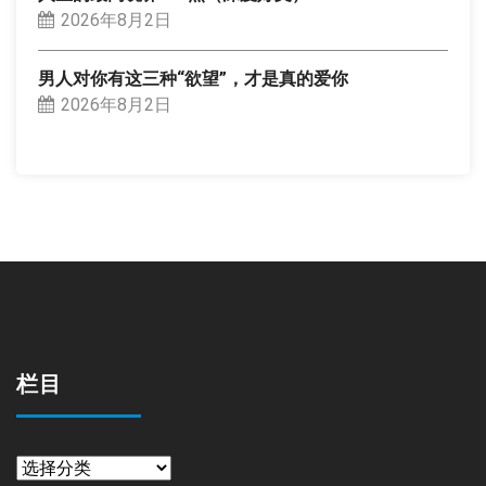
2026年8月2日
男人对你有这三种“欲望”，才是真的爱你
2026年8月2日
栏目
栏