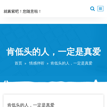
跳
至
就酱紫吧！您随意啦！
正
文
肯低头的人，一定是真爱
首页
情感伴听
肯低头的人，一定是真爱
肯低头的人，一定是真爱