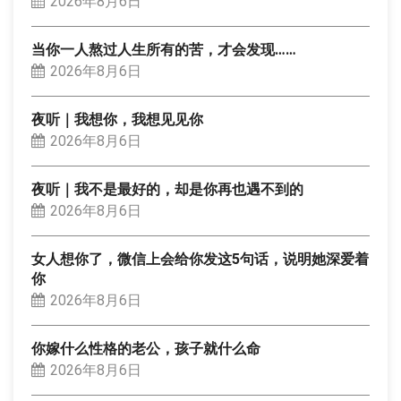
2026年8月6日
当你一人熬过人生所有的苦，才会发现……
2026年8月6日
夜听｜我想你，我想见见你
2026年8月6日
夜听｜我不是最好的，却是你再也遇不到的
2026年8月6日
女人想你了，微信上会给你发这5句话，说明她深爱着
你
2026年8月6日
你嫁什么性格的老公，孩子就什么命
2026年8月6日