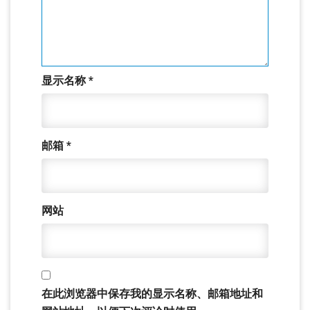
显示名称
*
邮箱
*
网站
在此浏览器中保存我的显示名称、邮箱地址和