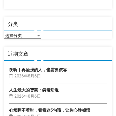
期
分类
分
类
近期文章
夜听｜再坚强的人，也需要依靠
2026年8月6日
人生最大的智慧：笑着后退
2026年8月6日
心烦睡不着时，看看这5句话，让你心静顿悟