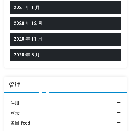
2021 年 1 月
2020 年 12 月
2020 年 11 月
2020 年 8 月
管理
注册
登录
条目 feed