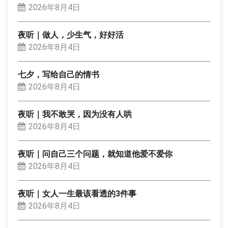
2026年8月4日
夜听｜做人，少生气，好好活
2026年8月4日
七夕，写给自己的情书
2026年8月4日
夜听｜我不敢哭，因为没有人哄
2026年8月4日
夜听｜问自己三个问题，就知道他爱不爱你
2026年8月4日
夜听｜女人一生最该看透的3件事
2026年8月4日