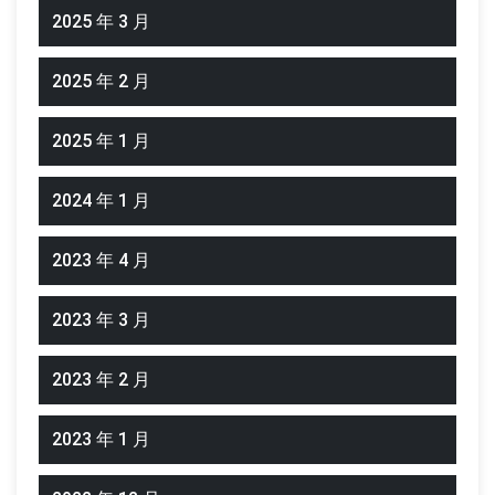
2025 年 3 月
2025 年 2 月
2025 年 1 月
2024 年 1 月
2023 年 4 月
2023 年 3 月
2023 年 2 月
2023 年 1 月