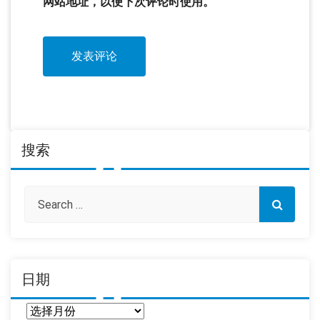
网站地址，以便下次评论时使用。
搜索
日期
日