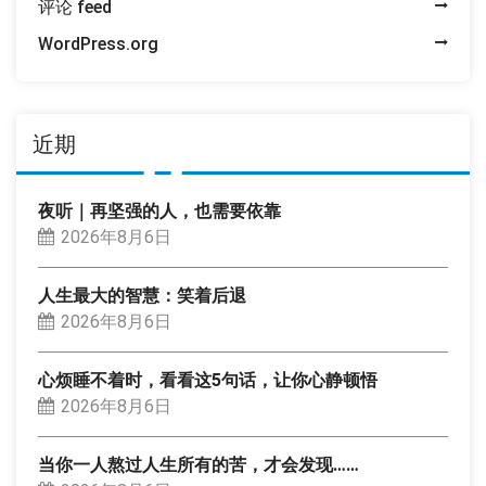
评论 feed
WordPress.org
近期
夜听｜再坚强的人，也需要依靠
2026年8月6日
人生最大的智慧：笑着后退
2026年8月6日
心烦睡不着时，看看这5句话，让你心静顿悟
2026年8月6日
当你一人熬过人生所有的苦，才会发现……