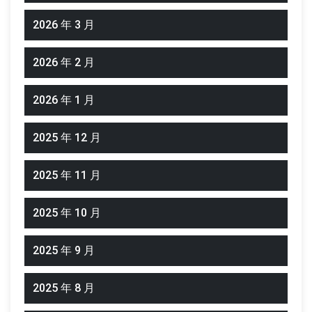
2026 年 3 月
2026 年 2 月
2026 年 1 月
2025 年 12 月
2025 年 11 月
2025 年 10 月
2025 年 9 月
2025 年 8 月