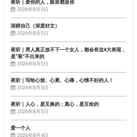
夜听｜爱你的人，眼里都是你
2026年8月5日
深耕自己（深度好文）
2026年8月5日
夜听｜男人真正放不下一个女人，都会有这4大表现，
是“装”不出来的
2026年8月5日
夜听｜写给心烦、心累、心痛，心情不好的人！
2026年8月5日
夜听｜人心，是互换的；真心，是互给的
2026年8月5日
爱一个人
2026年8月4日