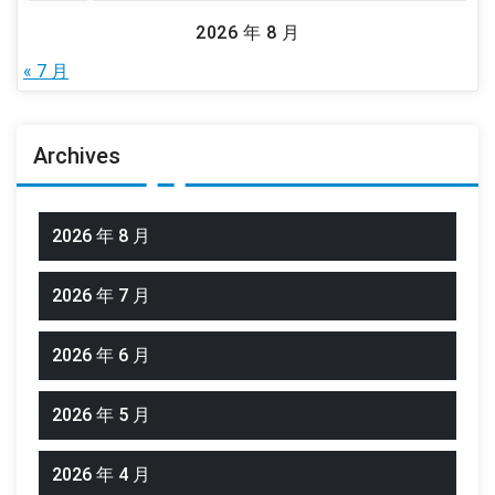
2026 年 8 月
« 7 月
Archives
2026 年 8 月
2026 年 7 月
2026 年 6 月
2026 年 5 月
2026 年 4 月